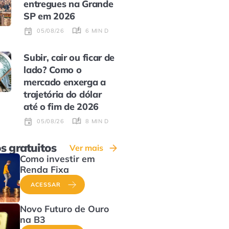
entregues na Grande
SP em 2026
6 MIN DE LEITURA
05/08/26
Subir, cair ou ficar de
lado? Como o
mercado enxerga a
trajetória do dólar
até o fim de 2026
8 MIN DE LEITURA
05/08/26
s gratuitos
Ver mais
Como investir em
Renda Fixa
ACESSAR
Novo Futuro de Ouro
na B3