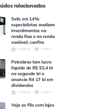
údos relacionados
Selic em 14%:
especialistas avaliam
investimentos na
renda fixa e na renda
variável; confira
7 MIN DE LEITURA
07/08/26
Petrobras tem lucro
líquido de R$ 52,4 bi
no segundo tri e
anuncia R4 17 bi em
dividendos
2 MIN DE LEITURA
07/08/26
Veja os FIIs com lajes