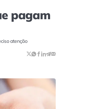
que pagam
eciso atenção