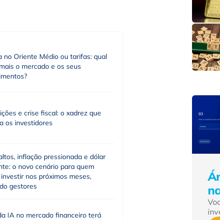
 no Oriente Médio ou tarifas: qual
 mais o mercado e os seus
timentos?
eições e crise fiscal: o xadrez que
a os investidores
altos, inflação pressionada e dólar
ente: o novo cenário para quem
Ár
investir nos próximos meses,
do gestores
n
Vo
inv
a IA no mercado financeiro terá