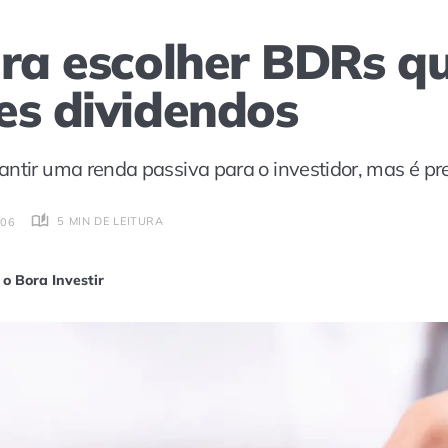
ara escolher BDRs 
es dividendos
antir uma renda passiva para o investidor, mas é pr
5 MIN DE LEITURA
:06
o Bora Investir