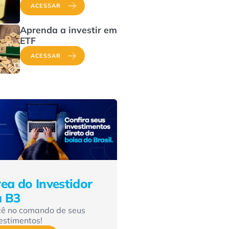
ACESSAR
Aprenda a investir em
ETF
ACESSAR
ea do Investidor
a B3
cê no comando de seus
estimentos!