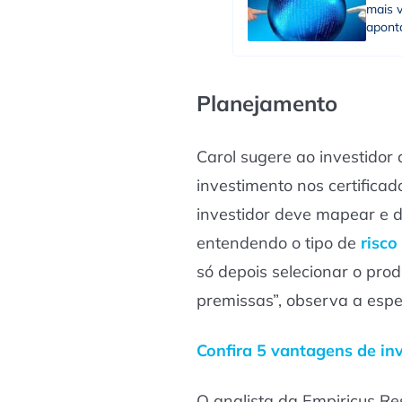
mais 
aponta
Planejamento
Carol sugere ao investidor
investimento nos certificad
investidor deve mapear e de
entendendo o tipo de
risco
só depois selecionar o pro
premissas”, observa a espec
Confira 5 vantagens de in
O analista da Empiricus Re