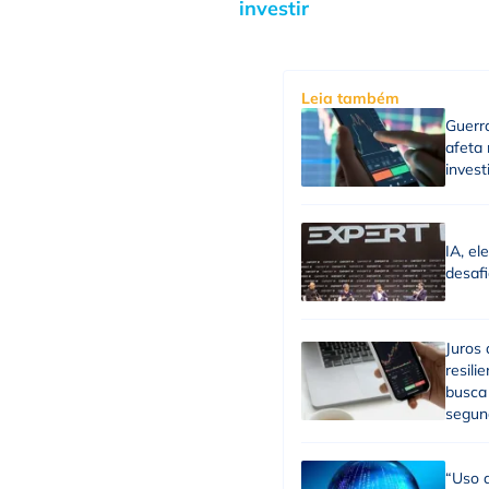
investir
Leia também
Guerra
afeta
inves
IA, el
desafi
Juros 
resili
busca 
segun
“Uso d