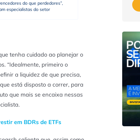
vencedores do que perdedores”,
m especialistas do setor
 que tenha cuidado ao planejar o
os. “Idealmente, primeiro o
finir a liquidez de que precisa,
que está disposto a correr, para
duto que mais se encaixa nessas
ialista.
vestir em BDRs de ETFs
search salienta que, assim como