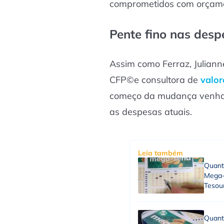
comprometidos com orçamen
Pente fino nas desp
Assim como Ferraz, Juliann
CFP©️e consultora de
valor
começo da mudança venha 
as despesas atuais.
Leia também
Quant
Mega-
Tesou
Quant