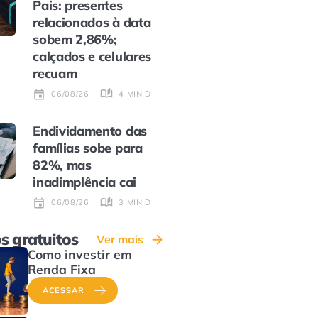
Pais: presentes
relacionados à data
sobem 2,86%;
calçados e celulares
recuam
4 MIN DE LEITURA
06/08/26
Endividamento das
famílias sobe para
82%, mas
inadimplência cai
3 MIN DE LEITURA
06/08/26
s gratuitos
Ver mais
Como investir em
Renda Fixa
ACESSAR