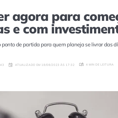
er agora para come
as e com investimen
 ponto de partida para quem planeja se livrar das dív
4 MIN DE LEITURA
:43
ATUALIZADO EM 18/08/2023 ÀS 17:32