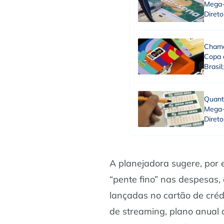
Mega-
Direto
Chama
Copa 
Brasil
Quant
Mega-
Direto
A planejadora sugere, por
“pente fino” nas despesas,
lançadas no cartão de créd
de streaming, plano anual 