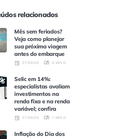
údos relacionados
Mês sem feriados?
Veja como planejar
sua próxima viagem
antes do embarque
4 MIN DE LEITURA
07/08/26
Selic em 14%:
especialistas avaliam
investimentos na
renda fixa e na renda
variável; confira
7 MIN DE LEITURA
07/08/26
Inflação do Dia dos