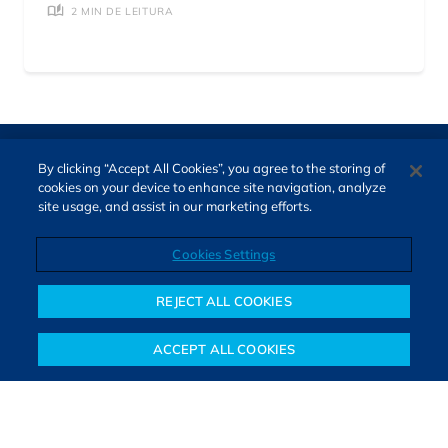
2 MIN DE LEITURA
By clicking “Accept All Cookies”, you agree to the storing of
cookies on your device to enhance site navigation, analyze
site usage, and assist in our marketing efforts.
Cookies Settings
Direitos autorais © 2026. Todos os direitos reservados.
O Bora Investir, site de notícias e educação financeira da B3,
REJECT ALL COOKIES
oferece notícias e conteúdos especializados sobre o mercado
financeiro e diversos tipos de investimentos. Com redação
ACCEPT ALL COOKIES
composta por especialistas, o site proporciona aprendizado
Notícias
Colunistas
Objetivos financeiros
Investimentos
Mais
sólido e confiável, além de artigos de parceiros que ampliam
conhecimentos financeiros para todos os brasileiros.