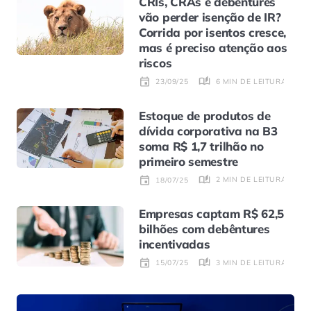
CRIs, CRAs e debêntures
vão perder isenção de IR?
Corrida por isentos cresce,
mas é preciso atenção aos
riscos
6 MIN DE LEITURA
23/09/25
Estoque de produtos de
dívida corporativa na B3
soma R$ 1,7 trilhão no
primeiro semestre
2 MIN DE LEITURA
18/07/25
Empresas captam R$ 62,5
bilhões com debêntures
incentivadas
3 MIN DE LEITURA
15/07/25