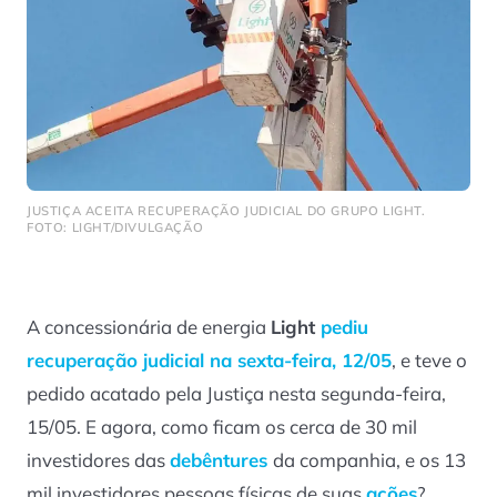
JUSTIÇA ACEITA RECUPERAÇÃO JUDICIAL DO GRUPO LIGHT.
FOTO: LIGHT/DIVULGAÇÃO
A concessionária de energia
Light
pediu
recuperação judicial na sexta-feira, 12/05
, e teve o
pedido acatado pela Justiça nesta segunda-feira,
15/05. E agora, como ficam os cerca de 30 mil
investidores das
debêntures
da companhia, e os 13
mil investidores pessoas físicas de suas
ações
?