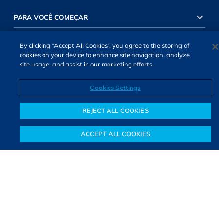
PARA VOCÊ COMEÇAR
By clicking “Accept All Cookies”, you agree to the storing of
cookies on your device to enhance site navigation, analyze
PARA VOCÊ
site usage, and assist in our marketing efforts.
Cookies Settings
INVESTIMENTOS RENDA VARIÁVEL
REJECT ALL COOKIES
ACCEPT ALL COOKIES
INVESTIMENTOS RENDA FIXA
Notícias
Colunistas
Objetivos financeiros
Investimentos
Mais
SOBRE NÓS
TERMOS DE USO
ATENDIMENTO
ALEXA
Cookies Settings