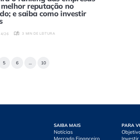
melhor reputação no
o; e saiba como investir
s
3 MIN DE LEITURA
04/26
5
6
…
10
SAIBA MAIS
PARA V
Notícias
Objetiv
Mercado Financeiro
Investir