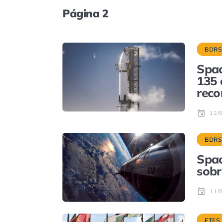
Página 2
BDR
Spac
135 
reco
12/
BDR
Spac
sobr
11/
ETFS