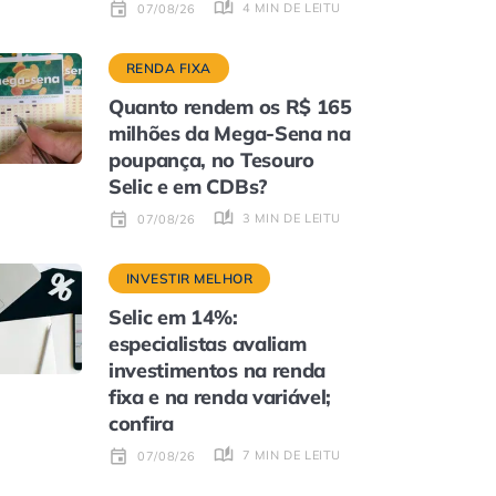
4 MIN DE LEITURA
07/08/26
RENDA FIXA
Quanto rendem os R$ 165
milhões da Mega-Sena na
poupança, no Tesouro
Selic e em CDBs?
3 MIN DE LEITURA
07/08/26
INVESTIR MELHOR
Selic em 14%:
especialistas avaliam
investimentos na renda
fixa e na renda variável;
confira
7 MIN DE LEITURA
07/08/26