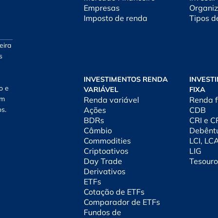
Empresas
Organiz
Imposto de renda
Tipos d
eira
s
INVESTIMENTOS RENDA
INVEST
o e
VARIÁVEL
FIXA
am
Renda variável
Renda f
os.
Ações
CDB
BDRs
CRI e 
Câmbio
Debênt
Commodities
LCI, LC
Criptoativos
LIG
Day Trade
Tesouro
Derivativos
ETFs
Cotação de ETFs
Comparador de ETFs
Fundos de