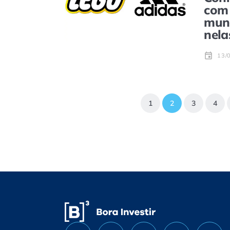
com 
mund
nela
13/
1
2
3
4