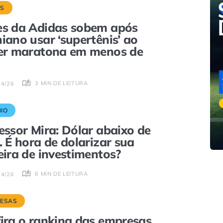
S
s da Adidas sobem após
iano usar ‘supertênis’ ao
er maratona em menos de
3 MIN DE LEITURA
04/26
IO
essor Mira: Dólar abaixo de
. É hora de dolarizar sua
eira de investimentos?
6 MIN DE LEITURA
04/26
ESAS
ira o ranking das empresas