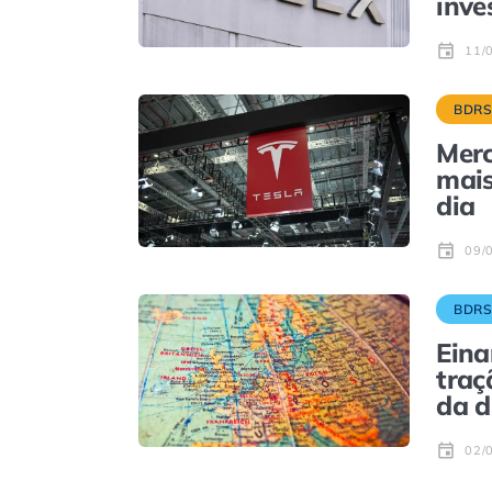
inve
11/
BDR
Merc
mais
dia
09/
BDR
Eina
traç
da d
02/