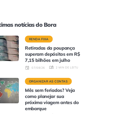
timas notícias do Bora
RENDA FIXA
Retiradas da poupança
superam depósitos em R$
7,15 bilhões em julho
2 MIN DE LEITURA
07/08/26
ORGANIZAR AS CONTAS
Mês sem feriados? Veja
como planejar sua
próxima viagem antes do
embarque