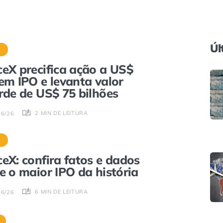
Úl
S
eX precifica ação a US$
em IPO e levanta valor
rde de US$ 75 bilhões
2 MIN DE LEITURA
06/26
S
eX: confira fatos e dados
e o maior IPO da história
6 MIN DE LEITURA
06/26