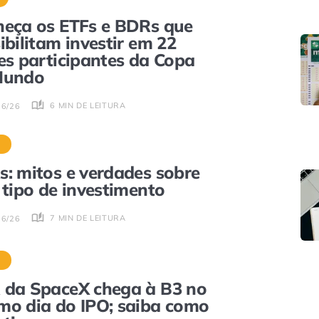
eça os ETFs e BDRs que
ibilitam investir em 22
es participantes da Copa
Mundo
6 MIN DE LEITURA
06/26
S
: mitos e verdades sobre
 tipo de investimento
7 MIN DE LEITURA
06/26
S
da SpaceX chega à B3 no
o dia do IPO; saiba como