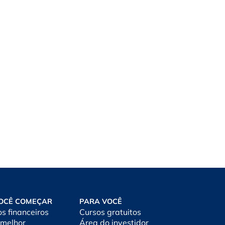
OCÊ COMEÇAR
PARA VOCÊ
os financeiros
Cursos gratuitos
 melhor
Área do investidor