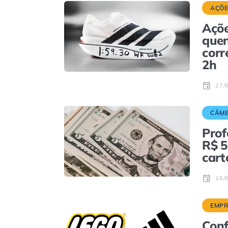
AÇÕE
Açõe
quen
corr
2h
27/
CÂMB
Prof
R$ 5
cart
16/
EMPR
Conf