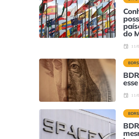
Conh
poss
país
do 
11/
BDR
BDRs
esse
11/
BDR
BDR 
mesm