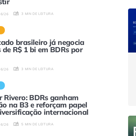
stir
3 MIN DE LEITURA
06/26
S
ado brasileiro já negocia
 de R$ 1 bi em BDRs por
3 MIN DE LEITURA
06/26
S
r Rivero: BDRs ganham
ão na B3 e reforçam papel
iversificação internacional
5 MIN DE LEITURA
06/26