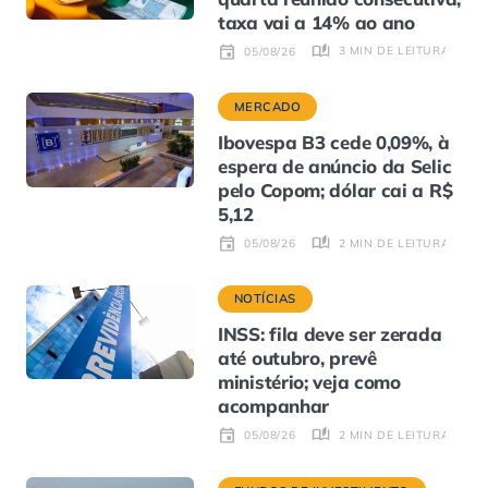
taxa vai a 14% ao ano
3 MIN DE LEITURA
05/08/26
MERCADO
Ibovespa B3 cede 0,09%, à
espera de anúncio da Selic
pelo Copom; dólar cai a R$
5,12
2 MIN DE LEITURA
05/08/26
NOTÍCIAS
INSS: fila deve ser zerada
até outubro, prevê
ministério; veja como
acompanhar
2 MIN DE LEITURA
05/08/26