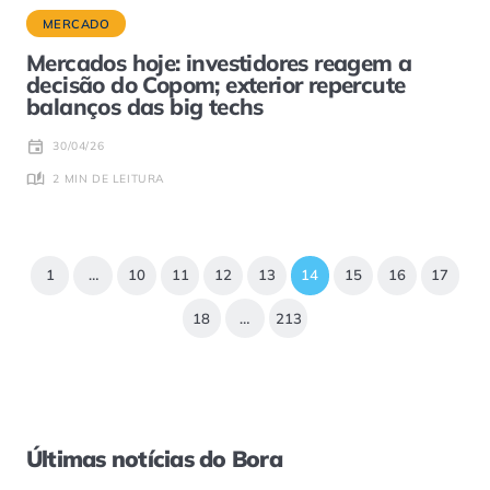
MERCADO
Mercados hoje: investidores reagem a
decisão do Copom; exterior repercute
balanços das big techs
30/04/26
2 MIN DE LEITURA
1
…
10
11
12
13
14
15
16
17
18
…
213
Últimas notícias do Bora