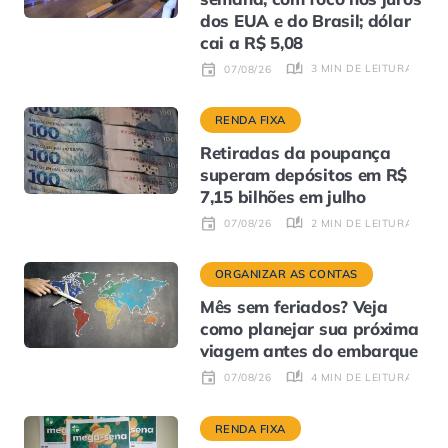
dos EUA e do Brasil; dólar
cai a R$ 5,08
3 MIN DE LEITURA
07/08/26
RENDA FIXA
Retiradas da poupança
superam depósitos em R$
7,15 bilhões em julho
2 MIN DE LEITURA
07/08/26
ORGANIZAR AS CONTAS
Mês sem feriados? Veja
como planejar sua próxima
viagem antes do embarque
4 MIN DE LEITURA
07/08/26
RENDA FIXA