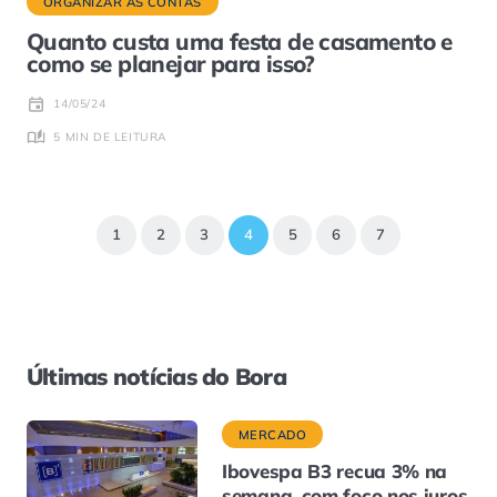
ORGANIZAR AS CONTAS
Quanto custa uma festa de casamento e
como se planejar para isso?
14/05/24
5 MIN DE LEITURA
1
2
3
4
5
6
7
Últimas notícias do Bora
MERCADO
Ibovespa B3 recua 3% na
semana, com foco nos juros