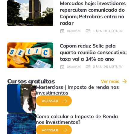
Mercados hoje: investidores
repercutem comunicado do
Copom; Petrobras entra no
radar
1 MIN DE LEITURA
06/08/26
Copom reduz Selic pela
quarta reunião consecutiva;
taxa vai a 14% ao ano
3 MIN DE LEITURA
05/08/26
Cursos gratuitos
Ver mais
Masterclass | Imposto de renda nos
investimentos
ACESSAR
Como calcular o Imposto de Renda
nos investimentos?
ACESSAR