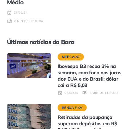
Médio
26/01/24
2 MIN DE LEITURA
Últimas notícias do Bora
MERCADO
Ibovespa B3 recua 3% na
semana, com foco nos juros
dos EUA e do Brasil; dólar
cai a R$ 5,08
3 MIN DE LEITURA
07/08/26
RENDA FIXA
Retiradas da poupança
superam depósitos em R$