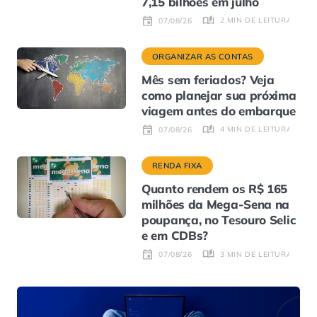
7,15 bilhões em julho
2 MIN DE LEITURA
07/08/26
ORGANIZAR AS CONTAS
Mês sem feriados? Veja
como planejar sua próxima
viagem antes do embarque
4 MIN DE LEITURA
07/08/26
RENDA FIXA
Quanto rendem os R$ 165
milhões da Mega-Sena na
poupança, no Tesouro Selic
e em CDBs?
3 MIN DE LEITURA
07/08/26