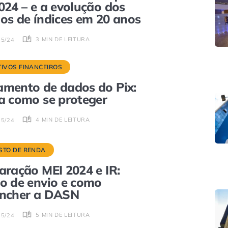
024 – e a evolução dos
os de índices em 20 anos
3 MIN DE LEITURA
05/24
TIVOS FINANCEIROS
mento de dados do Pix:
a como se proteger
4 MIN DE LEITURA
05/24
STO DE RENDA
aração MEI 2024 e IR:
o de envio e como
encher a DASN
5 MIN DE LEITURA
05/24