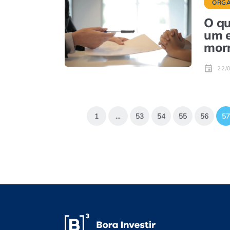
ORGA
O qu
um e
mor
22/
1
…
53
54
55
56
57