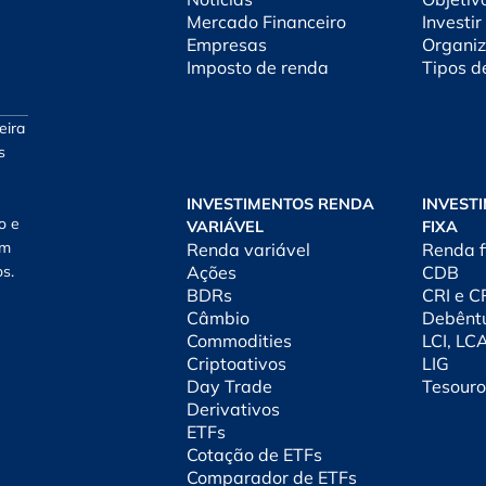
Mercado Financeiro
Investir
Empresas
Organiz
Imposto de renda
Tipos d
eira
s
INVESTIMENTOS RENDA
INVEST
o e
VARIÁVEL
FIXA
am
Renda variável
Renda f
os.
Ações
CDB
BDRs
CRI e 
Câmbio
Debênt
Commodities
LCI, LC
Criptoativos
LIG
Day Trade
Tesouro
Derivativos
ETFs
Cotação de ETFs
Comparador de ETFs