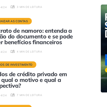
3 MIN DE LEITURA
04/24
NIZAR AS CONTAS
rato de namoro: entenda a
ão do documento e se pode
r benefícios financeiros
4 MIN DE LEITURA
04/24
OS DE INVESTIMENTO
os de crédito privado em
: qual o motivo e qual a
pectiva?
7 MIN DE LEITURA
04/24