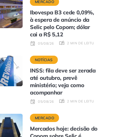
MERCADO
Ibovespa B3 cede 0,09%,
à espera de anúncio da
Selic pelo Copom; dólar
cai a R$ 5,12
2 MIN DE LEITURA
05/08/26
NOTÍCIAS
INSS: fila deve ser zerada
até outubro, prevê
ministério; veja como
acompanhar
2 MIN DE LEITURA
05/08/26
MERCADO
Mercados hoje: decisão do
Copom sobre Selic é