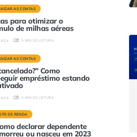
NIZAR AS CONTAS
cas para otimizar o
ulo de milhas aéreas
5 MIN DE LEITURA
04/24
NIZAR AS CONTAS
cancelado?” Como
eguir empréstimo estando
tivado
4 MIN DE LEITURA
04/24
STO DE RENDA
Como declarar dependente
morreu ou nasceu em 2023