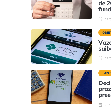
de 2
fund
03/
OBJE
Vaza
saib
03/
IMPO
Decl
praz
pre
01/