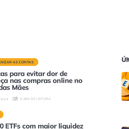
Úl
NIZAR AS CONTAS
cas para evitar dor de
ça nas compras online no
das Mães
5 MIN DE LEITURA
05/24
0 ETFs com maior liquidez