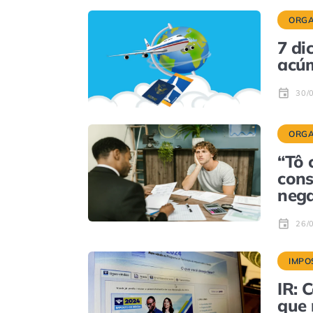
ORGA
7 di
acúm
30/
ORGA
“Tô 
cons
nega
26/
IMPO
IR: 
que 