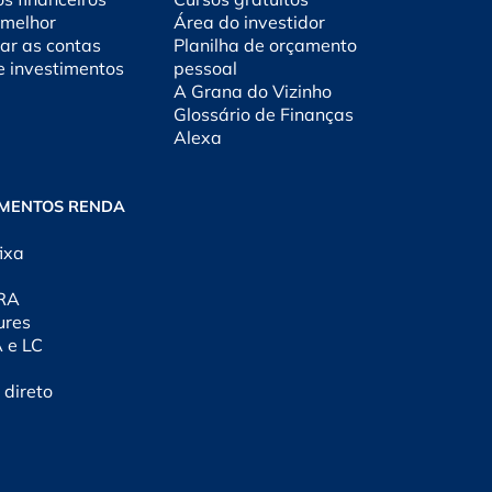
 melhor
Área do investidor
ar as contas
Planilha de orçamento
e investimentos
pessoal
A Grana do Vizinho
Glossário de Finanças
Alexa
IMENTOS RENDA
ixa
CRA
ures
A e LC
 direto