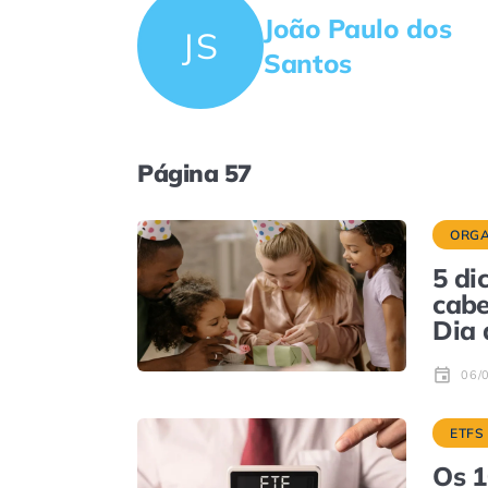
João Paulo dos
JS
Santos
Página 57
ORGA
5 di
cabe
Dia 
06/
ETFS
Os 1