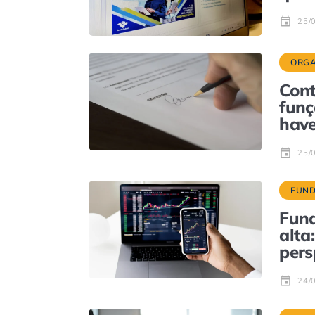
25/
ORGA
Cont
funç
have
25/
FUND
Fund
alta
pers
24/