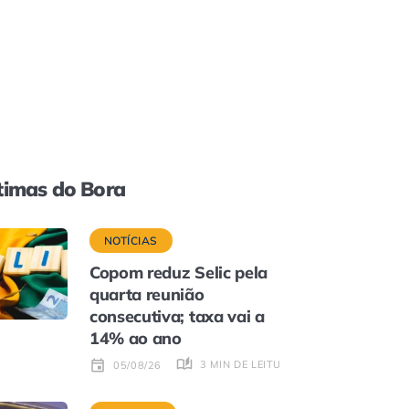
timas do Bora
NOTÍCIAS
Copom reduz Selic pela
quarta reunião
consecutiva; taxa vai a
14% ao ano
3 MIN DE LEITURA
05/08/26