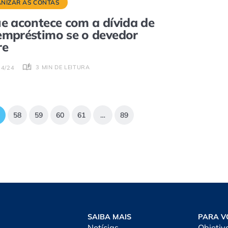
NIZAR AS CONTAS
e acontece com a dívida de
mpréstimo se o devedor
re
3 MIN DE LEITURA
04/24
58
59
60
61
…
89
SAIBA MAIS
PARA V
Notícias
Objetiv