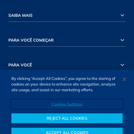
SAIBA MAIS
PARA VOCÊ COMEÇAR
PARA VOCÊ
By clicking “Accept All Cookies”, you agree to the storing of
cookies on your device to enhance site navigation, analyze
INVESTIMENTOS RENDA VARIÁVEL
site usage, and assist in our marketing efforts.
Cookies Settings
INVESTIMENTOS RENDA FIXA
REJECT ALL COOKIES
ACCEPT ALL COOKIES