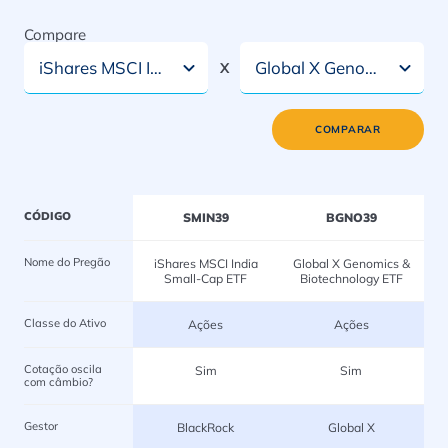
Compare
iShares MSCI India Small-Cap ETF
Global X Genomics & Biotechnology ETF
X
COMPARAR
CÓDIGO
SMIN39
BGNO39
Nome do Pregão
iShares MSCI India
Global X Genomics &
Small-Cap ETF
Biotechnology ETF
Classe do Ativo
Ações
Ações
Cotação oscila
Sim
Sim
com câmbio?
Gestor
BlackRock
Global X