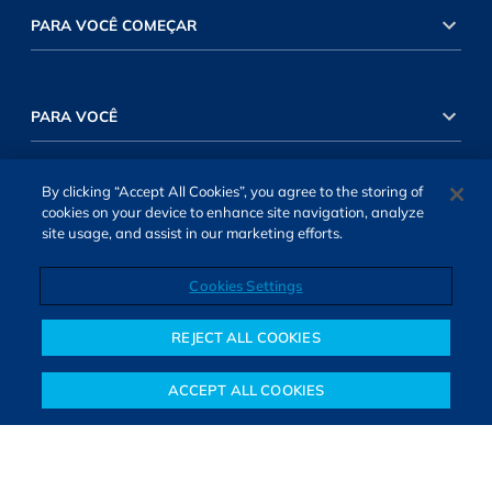
PARA VOCÊ COMEÇAR
PARA VOCÊ
By clicking “Accept All Cookies”, you agree to the storing of
INVESTIMENTOS RENDA VARIÁVEL
cookies on your device to enhance site navigation, analyze
site usage, and assist in our marketing efforts.
Cookies Settings
INVESTIMENTOS RENDA FIXA
REJECT ALL COOKIES
ACCEPT ALL COOKIES
Notícias
Colunistas
Objetivos financeiros
Investimentos
Mais
SOBRE NÓS
TERMOS DE USO
ATENDIMENTO
ALEXA
Cookies Settings