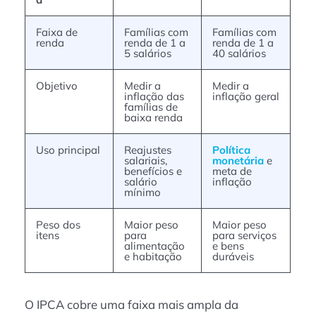
Faixa de
Famílias com
Famílias com
renda
renda de 1 a
renda de 1 a
5 salários
40 salários
Objetivo
Medir a
Medir a
inflação das
inflação geral
famílias de
baixa renda
Uso principal
Reajustes
Política
salariais,
monetária
e
benefícios e
meta de
salário
inflação
mínimo
Peso dos
Maior peso
Maior peso
itens
para
para serviços
alimentação
e bens
e habitação
duráveis
O IPCA cobre uma faixa mais ampla da