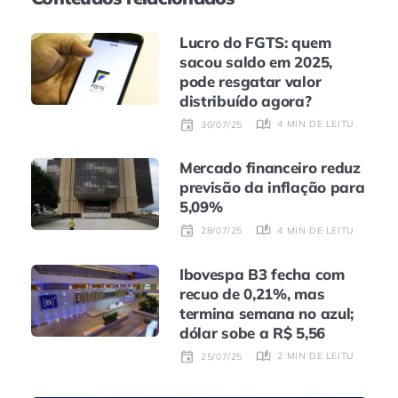
Lucro do FGTS: quem
sacou saldo em 2025,
pode resgatar valor
distribuído agora?
4 MIN DE LEITURA
30/07/25
Mercado financeiro reduz
previsão da inflação para
5,09%
4 MIN DE LEITURA
28/07/25
Ibovespa B3 fecha com
recuo de 0,21%, mas
termina semana no azul;
dólar sobe a R$ 5,56
2 MIN DE LEITURA
25/07/25