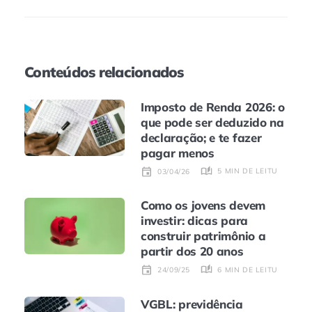
Conteúdos relacionados
Imposto de Renda 2026: o
que pode ser deduzido na
declaração; e te fazer
pagar menos
5 MIN DE LEITURA
03/04/26
Como os jovens devem
investir: dicas para
construir patrimônio a
partir dos 20 anos
6 MIN DE LEITURA
24/09/25
VGBL: previdência