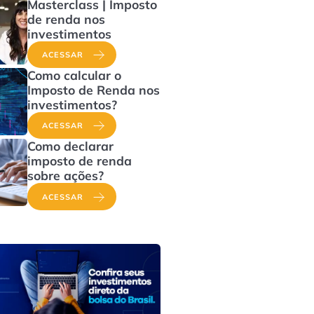
Masterclass | Imposto
de renda nos
investimentos
ACESSAR
Como calcular o
Imposto de Renda nos
investimentos?
ACESSAR
Como declarar
imposto de renda
sobre ações?
ACESSAR