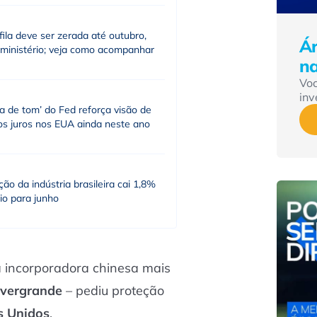
fila deve ser zerada até outubro,
Ár
 ministério; veja como acompanhar
n
Vo
inv
a de tom’ do Fed reforça visão de
os juros nos EUA ainda neste ano
ão da indústria brasileira cai 1,8%
io para junho
 a incorporadora chinesa mais
vergrande
– pediu proteção
s Unidos
.