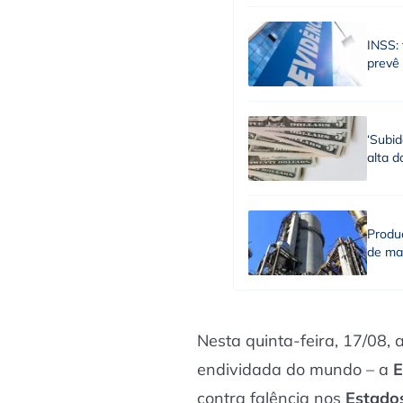
INSS: 
prevê
‘Subid
alta d
Produç
de ma
Nesta quinta-feira, 17/08,
endividada do mundo – a
E
contra falência nos
Estado