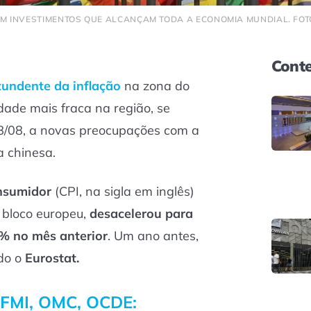
M INVESTIMENTOS QUE ALCANÇAM TODA A ECONOMIA MUNDIAL. FOT
Conte
undente da inflação
na zona do
dade mais fraca na região, se
18/08, a novas preocupações com a
 chinesa.
nsumidor
(CPI, na sigla em inglês)
 bloco europeu,
desacelerou para
5% no mês anterior
. Um ano antes,
do o
Eurostat.
 FMI, OMC, OCDE: