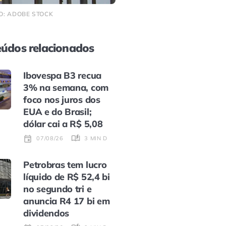
O: ADOBE STOCK
údos relacionados
Ibovespa B3 recua
3% na semana, com
foco nos juros dos
EUA e do Brasil;
dólar cai a R$ 5,08
3 MIN DE LEITURA
07/08/26
Petrobras tem lucro
líquido de R$ 52,4 bi
no segundo tri e
anuncia R4 17 bi em
dividendos