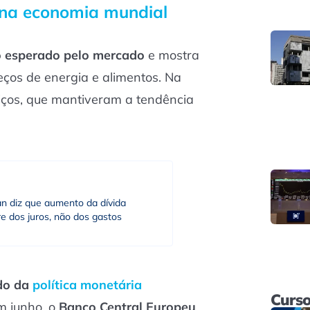
na economia mundial
o esperado pelo mercado
e mostra
ços de energia e alimentos. Na
iços, que mantiveram a tendência
an diz que aumento da dívida
e dos juros, não dos gastos
do da
política monetária
Curso
m junho, o
Banco Central Europeu