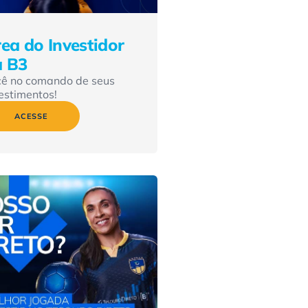
ea do Investidor
a B3
cê no comando de seus
estimentos!
ACESSE