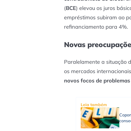
(
BCE
) elevou os juros bási
empréstimos subiram ao pa
refinanciamento para 4%.
Novas preocupaçõe
Paralelamente a situação d
os mercados internacionai
novos focos de problemas
Leia também
Copom
consec