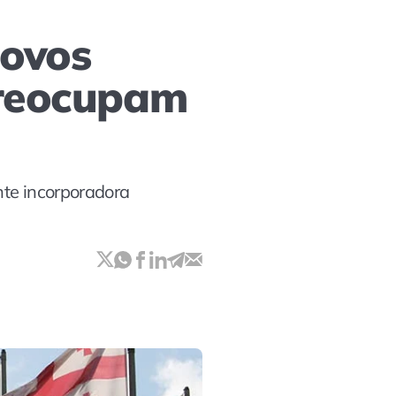
novos
preocupam
nte incorporadora