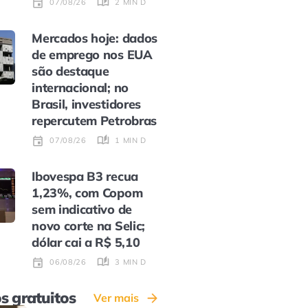
2 MIN DE LEITURA
07/08/26
Mercados hoje: dados
de emprego nos EUA
são destaque
internacional; no
Brasil, investidores
repercutem Petrobras
1 MIN DE LEITURA
07/08/26
Ibovespa B3 recua
1,23%, com Copom
sem indicativo de
novo corte na Selic;
dólar cai a R$ 5,10
3 MIN DE LEITURA
06/08/26
s gratuitos
Ver mais