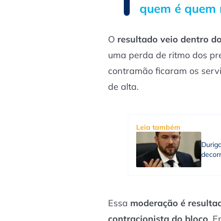
quem é quem 
O
resultado veio dentro d
uma perda de ritmo dos pre
contramão ficaram os serv
de alta.
Leia também
Durig
decorr
Essa
moderação é resulta
contracionista do bloco
. E