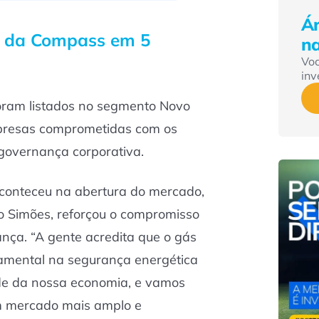
Ár
O da Compass em 5
n
Vo
inv
oram listados no segmento Novo
presas comprometidas com os
governança corporativa.
aconteceu na abertura do mercado,
 Simões, reforçou o compromisso
ça. “A gente acredita que o gás
amental na segurança energética
ade da nossa economia, e vamos
m mercado mais amplo e