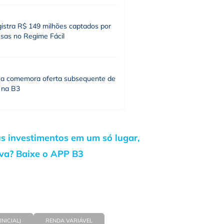
gistra R$ 149 milhões captados por
sas no Regime Fácil
a comemora oferta subsequente de
 na B3
us investimentos em um só lugar,
iva? Baixe o APP B3
INICIAL)
RENDA VARIÁVEL