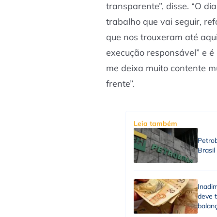
transparente”, disse. “O d
trabalho que vai seguir, re
que nos trouxeram até aqui
execução responsável” e é
me deixa muito contente m
frente”.
Leia também
Petro
Brasil
Inadim
deve 
balan