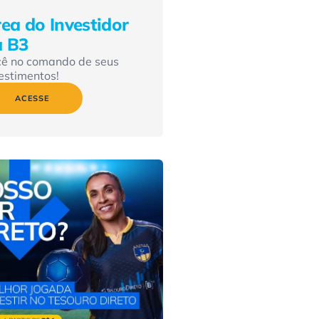
ea do Investidor
a B3
cê no comando de seus
estimentos!
ACESSE