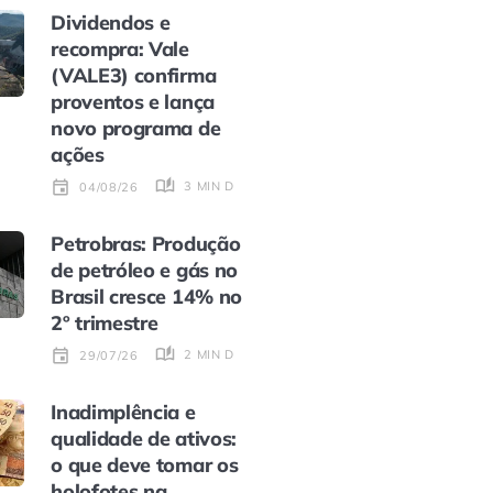
Dividendos e
recompra: Vale
(VALE3) confirma
proventos e lança
novo programa de
ações
3 MIN DE LEITURA
04/08/26
Petrobras: Produção
de petróleo e gás no
Brasil cresce 14% no
2º trimestre
2 MIN DE LEITURA
29/07/26
Inadimplência e
qualidade de ativos:
o que deve tomar os
holofotes na