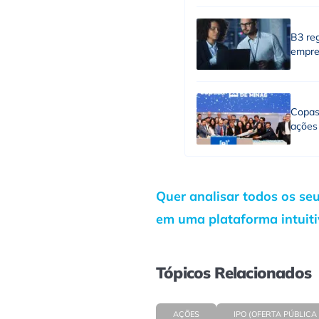
B3 re
empre
Copas
ações
Quer analisar todos os se
em uma plataforma intuit
Tópicos Relacionados
AÇÕES
IPO (OFERTA PÚBLICA 