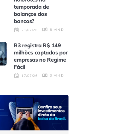
temporada de
balanços dos
bancos?
8 MIN DE LEITURA
21/07/26
B3 registra R$ 149
milhões captados por
empresas no Regime
Fácil
3 MIN DE LEITURA
17/07/26