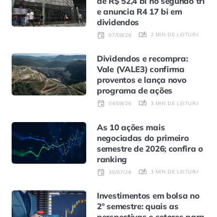
de R$ 52,4 bi no segundo tri
e anuncia R4 17 bi em
dividendos
2 MIN DE LEITURA
07/08/26
Dividendos e recompra:
Vale (VALE3) confirma
proventos e lança novo
programa de ações
3 MIN DE LEITURA
04/08/26
As 10 ações mais
negociadas do primeiro
semestre de 2026; confira o
ranking
3 MIN DE LEITURA
30/07/26
Investimentos em bolsa no
2º semestre: quais as
perspectivas e setores para