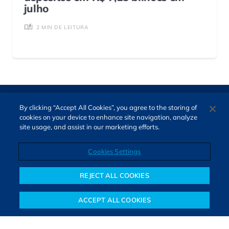
julho
2 MIN DE LEITURA
By clicking “Accept All Cookies”, you agree to the storing of
cookies on your device to enhance site navigation, analyze
site usage, and assist in our marketing efforts.
Cookies Settings
Direitos autorais © 2026. Todos os direitos reservados.
O Bora Investir, site de notícias e educação financeira da B3,
REJECT ALL COOKIES
oferece notícias e conteúdos especializados sobre o mercado
financeiro e diversos tipos de investimentos. Com redação
ACCEPT ALL COOKIES
composta por especialistas, o site proporciona aprendizado
Notícias
Colunistas
Objetivos financeiros
Investimentos
Mais
sólido e confiável, além de artigos de parceiros que ampliam
conhecimentos financeiros para todos os brasileiros.