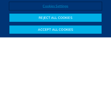
Cookies Settings
Direitos autorais © 2026. Todos os direitos reservados.
O Bora Investir, site de notícias e educação financeira da B3,
REJECT ALL COOKIES
oferece notícias e conteúdos especializados sobre o mercado
financeiro e diversos tipos de investimentos. Com redação
ACCEPT ALL COOKIES
composta por especialistas, o site proporciona aprendizado
Notícias
Colunistas
Objetivos financeiros
Investimentos
Mais
sólido e confiável, além de artigos de parceiros que ampliam
conhecimentos financeiros para todos os brasileiros.
SAIBA MAIS
PARA VOCÊ COMEÇAR
PARA VOCÊ