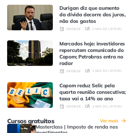
Durigan diz que aumento
da dívida decorre dos juros,
não dos gastos
2 MIN DE LEITURA
06/08/26
Mercados hoje: investidores
repercutem comunicado do
Copom; Petrobras entra no
radar
1 MIN DE LEITURA
06/08/26
Copom reduz Selic pela
quarta reunião consecutiva;
taxa vai a 14% ao ano
3 MIN DE LEITURA
05/08/26
Cursos gratuitos
Ver mais
Masterclass | Imposto de renda nos
investimentos