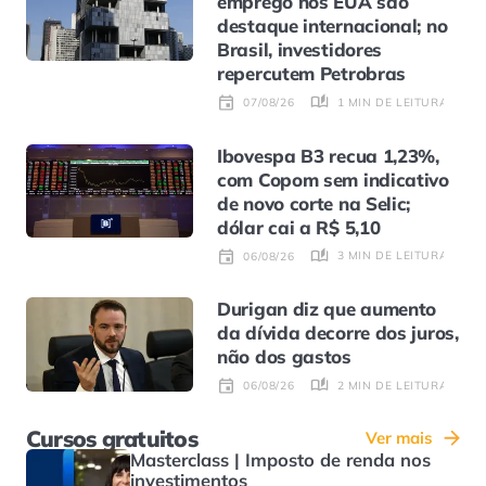
emprego nos EUA são
destaque internacional; no
Brasil, investidores
repercutem Petrobras
1 MIN DE LEITURA
07/08/26
Ibovespa B3 recua 1,23%,
com Copom sem indicativo
de novo corte na Selic;
dólar cai a R$ 5,10
3 MIN DE LEITURA
06/08/26
Durigan diz que aumento
da dívida decorre dos juros,
não dos gastos
2 MIN DE LEITURA
06/08/26
Cursos gratuitos
Ver mais
Masterclass | Imposto de renda nos
investimentos