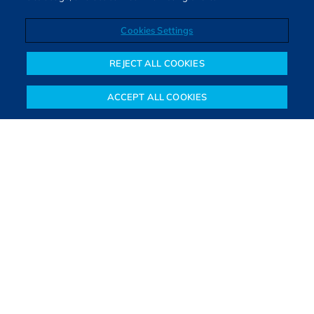
Cookies Settings
Direitos autorais © 2026. Todos os direitos reservados.
O Bora Investir, site de notícias e educação financeira da B3,
REJECT ALL COOKIES
oferece notícias e conteúdos especializados sobre o mercado
financeiro e diversos tipos de investimentos. Com redação
ACCEPT ALL COOKIES
composta por especialistas, o site proporciona aprendizado
Notícias
Colunistas
Objetivos financeiros
Investimentos
Mais
sólido e confiável, além de artigos de parceiros que ampliam
conhecimentos financeiros para todos os brasileiros.
SAIBA MAIS
PARA VOCÊ COMEÇAR
PARA VOCÊ