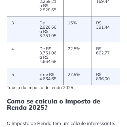
2.259,21
169,44
a R$
2.828,65
3
De
15%
R$
2.826,66
381,44
a R$
3.751,05
4
De R$
22,5%
R$
3.751,06
662,77
a R$
4.664,68
5
+ de R$
27,5%
R$
4.664,68
896,00
Tabela do imposto de renda 2025
Como se calcula o Imposto de
Renda 2025?
O Imposto de Renda tem um cálculo interessante.