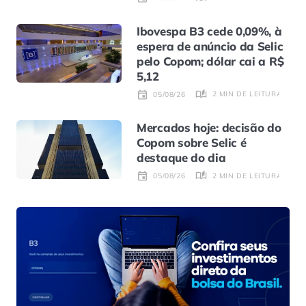
Ibovespa B3 cede 0,09%, à
espera de anúncio da Selic
pelo Copom; dólar cai a R$
5,12
2 MIN DE LEITURA
05/08/26
Mercados hoje: decisão do
Copom sobre Selic é
destaque do dia
2 MIN DE LEITURA
05/08/26