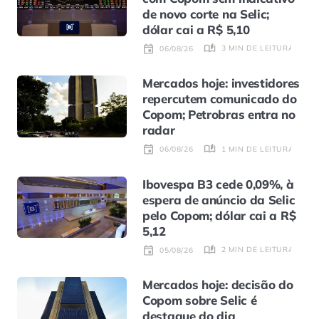
de novo corte na Selic;
dólar cai a R$ 5,10
3 MIN DE LEITURA
06/08/26
Mercados hoje: investidores
repercutem comunicado do
Copom; Petrobras entra no
radar
1 MIN DE LEITURA
06/08/26
Ibovespa B3 cede 0,09%, à
espera de anúncio da Selic
pelo Copom; dólar cai a R$
5,12
2 MIN DE LEITURA
05/08/26
Mercados hoje: decisão do
Copom sobre Selic é
destaque do dia