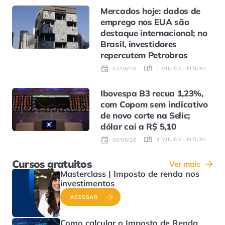
Mercados hoje: dados de
emprego nos EUA são
destaque internacional; no
Brasil, investidores
repercutem Petrobras
1 MIN DE LEITURA
07/08/26
Ibovespa B3 recua 1,23%,
com Copom sem indicativo
de novo corte na Selic;
dólar cai a R$ 5,10
3 MIN DE LEITURA
06/08/26
Cursos gratuitos
Ver mais
Masterclass | Imposto de renda nos
investimentos
ACESSAR
Como calcular o Imposto de Renda