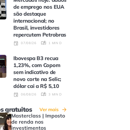
de emprego nos EUA
são destaque
internacional; no
Brasil, investidores
repercutem Petrobras
1 MIN DE LEITURA
07/08/26
Ibovespa B3 recua
1,23%, com Copom
sem indicativo de
novo corte na Selic;
dólar cai a R$ 5,10
3 MIN DE LEITURA
06/08/26
s gratuitos
Ver mais
Masterclass | Imposto
de renda nos
investimentos