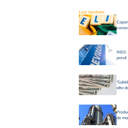
Leia também
Copom
consec
INSS: 
prevê
‘Subid
alta d
Produç
de ma