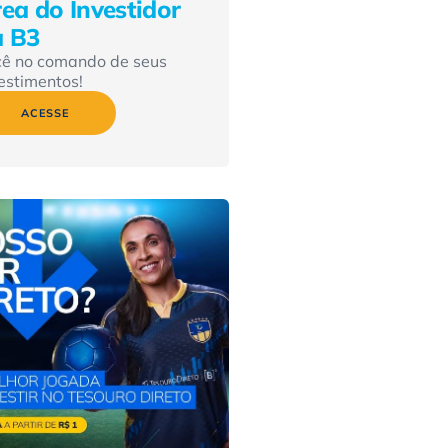
ea do Investidor
a B3
cê no comando de seus
estimentos!
ACESSE