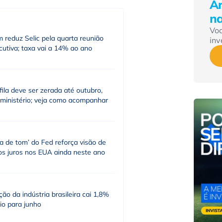
Ár
n
Vo
 reduz Selic pela quarta reunião
inv
utiva; taxa vai a 14% ao ano
fila deve ser zerada até outubro,
 ministério; veja como acompanhar
a de tom’ do Fed reforça visão de
os juros nos EUA ainda neste ano
ão da indústria brasileira cai 1,8%
io para junho