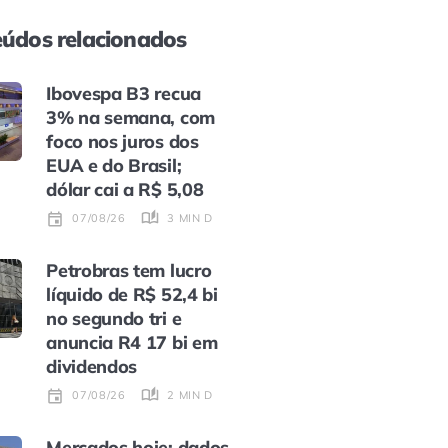
údos relacionados
Ibovespa B3 recua
3% na semana, com
foco nos juros dos
EUA e do Brasil;
dólar cai a R$ 5,08
3 MIN DE LEITURA
07/08/26
Petrobras tem lucro
líquido de R$ 52,4 bi
no segundo tri e
anuncia R4 17 bi em
dividendos
2 MIN DE LEITURA
07/08/26
Mercados hoje: dados