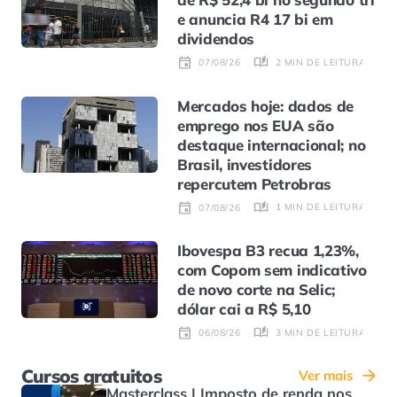
e anuncia R4 17 bi em
dividendos
2 MIN DE LEITURA
07/08/26
Mercados hoje: dados de
emprego nos EUA são
destaque internacional; no
Brasil, investidores
repercutem Petrobras
1 MIN DE LEITURA
07/08/26
Ibovespa B3 recua 1,23%,
com Copom sem indicativo
de novo corte na Selic;
dólar cai a R$ 5,10
3 MIN DE LEITURA
06/08/26
Cursos gratuitos
Ver mais
Masterclass | Imposto de renda nos