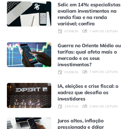
Selic em 14%: especialistas
avaliam investimentos na
renda fixa e na renda
variável; confira
7 MIN DE LEITURA
07/08/26
Guerra no Oriente Médio ou
tarifas: qual afeta mais o
mercado e os seus
investimentos?
7 MIN DE LEITURA
03/08/26
IA, eleições e crise fiscal: o
xadrez que desafia os
investidores
3 MIN DE LEITURA
24/07/26
Juros altos, inflação
pressionada e dólar