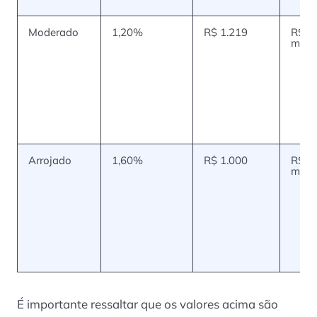
Moderado
1,20%
R$ 1.219
R$ 3
mil
Arrojado
1,60%
R$ 1.000
R$ 3
mil
É importante ressaltar que os valores acima são