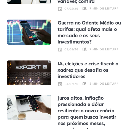
variável; confira
7 MIN DE LEITURA
07/08/26
Guerra no Oriente Médio ou
tarifas: qual afeta mais o
mercado e os seus
investimentos?
7 MIN DE LEITURA
03/08/26
IA, eleições e crise fiscal: o
xadrez que desafia os
investidores
3 MIN DE LEITURA
24/07/26
Juros altos, inflação
pressionada e dólar
resiliente: o novo cenário
para quem busca investir
nos próximos meses,