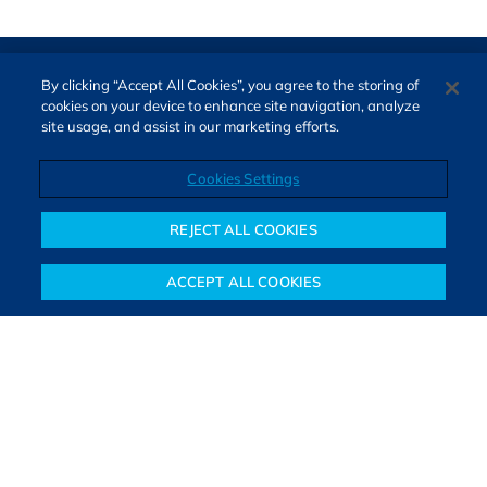
By clicking “Accept All Cookies”, you agree to the storing of
cookies on your device to enhance site navigation, analyze
site usage, and assist in our marketing efforts.
Cookies Settings
Direitos autorais © 2026. Todos os direitos reservados.
O Bora Investir, site de notícias e educação financeira da B3,
REJECT ALL COOKIES
oferece notícias e conteúdos especializados sobre o mercado
financeiro e diversos tipos de investimentos. Com redação
ACCEPT ALL COOKIES
composta por especialistas, o site proporciona aprendizado
Notícias
Colunistas
Objetivos financeiros
Investimentos
Mais
sólido e confiável, além de artigos de parceiros que ampliam
conhecimentos financeiros para todos os brasileiros.
SAIBA MAIS