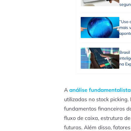
segun
“Uso d
mais 
aponta
Brasi
inteli
na Ex
A
análise fundamentalist
utilizadas no stock picking
fundamentos financeiros da
fluxo de caixa, estrutura de
futuras. Além disso, fatore