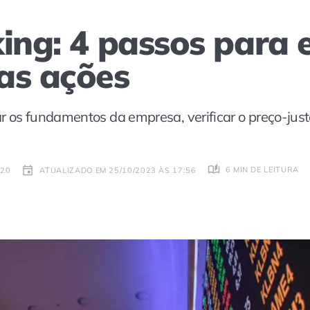
ing: 4 passos para 
as ações
sar os fundamentos da empresa, verificar o preço-just
6 MIN DE LEITURA
:20
ATUALIZADO EM 25/10/2023 ÀS 17:56