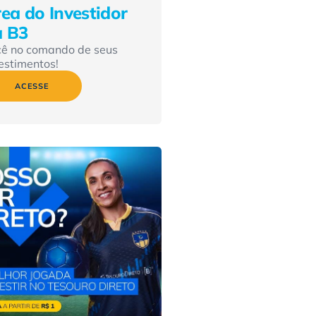
ea do Investidor
a B3
cê no comando de seus
estimentos!
ACESSE