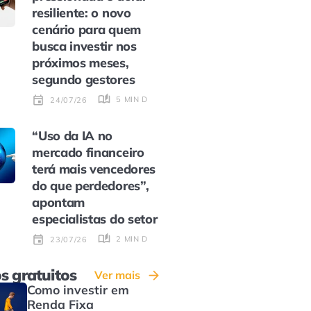
resiliente: o novo
cenário para quem
busca investir nos
próximos meses,
segundo gestores
5 MIN DE LEITURA
24/07/26
“Uso da IA no
mercado financeiro
terá mais vencedores
do que perdedores”,
apontam
especialistas do setor
2 MIN DE LEITURA
23/07/26
s gratuitos
Ver mais
Como investir em
Renda Fixa