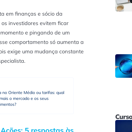
ta em finanças e sócio da
os investidores evitem ficar
o momento e pingando de um
“Esse comportamento só aumenta a
pois exige uma mudança constante
pecialista.
 no Oriente Médio ou tarifas: qual
 mais o mercado e os seus
timentos?
Curso
:
Ações: 5 respostas às