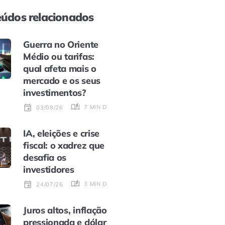
údos relacionados
Guerra no Oriente
Médio ou tarifas:
qual afeta mais o
mercado e os seus
investimentos?
7 MIN DE LEITURA
03/08/26
IA, eleições e crise
fiscal: o xadrez que
desafia os
investidores
3 MIN DE LEITURA
24/07/26
Juros altos, inflação
pressionada e dólar