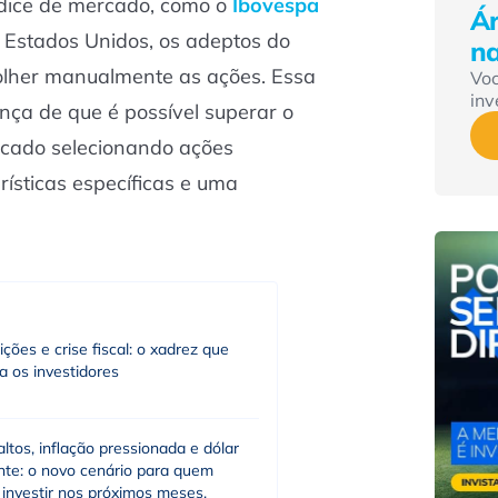
ndice de mercado, como o
Ibovespa
Ár
 Estados Unidos, os adeptos do
n
colher manualmente as ações. Essa
Vo
inv
ença de que é possível superar o
cado selecionando ações
rísticas específicas e uma
eições e crise fiscal: o xadrez que
a os investidores
altos, inflação pressionada e dólar
ente: o novo cenário para quem
investir nos próximos meses,