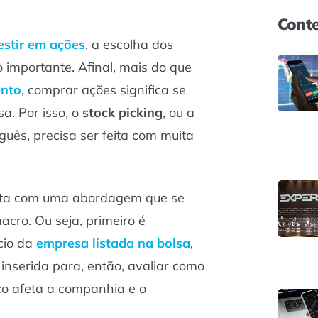
Conte
estir em ações
, a escolha dos
 importante. Afinal, mais do que
ento
, comprar ações significa se
a. Por isso, o
stock picking
, ou a
guês, precisa ser feita com muita
eita com uma abordagem que se
cro. Ou seja, primeiro é
cio da
empresa listada na bolsa
,
 inserida para, então, avaliar como
o afeta a companhia e o