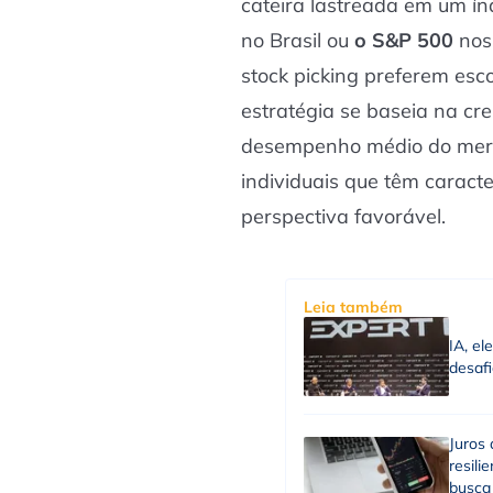
cateira lastreada em um í
no Brasil ou
o S&P 500
nos
stock picking preferem es
estratégia se baseia na cr
desempenho médio do mer
individuais que têm caracte
perspectiva favorável.
Leia também
IA, el
desafi
Juros 
resili
busca 