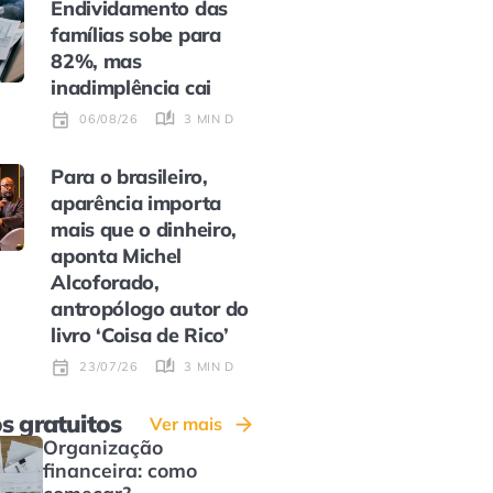
Endividamento das
famílias sobe para
82%, mas
inadimplência cai
3 MIN DE LEITURA
06/08/26
Para o brasileiro,
aparência importa
mais que o dinheiro,
aponta Michel
Alcoforado,
antropólogo autor do
livro ‘Coisa de Rico’
3 MIN DE LEITURA
23/07/26
s gratuitos
Ver mais
Organização
financeira: como
começar?