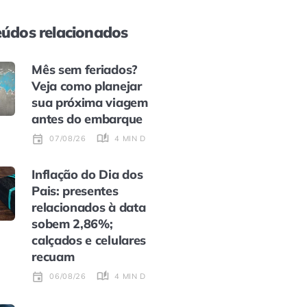
údos relacionados
Mês sem feriados?
Veja como planejar
sua próxima viagem
antes do embarque
4 MIN DE LEITURA
07/08/26
Inflação do Dia dos
Pais: presentes
relacionados à data
sobem 2,86%;
calçados e celulares
recuam
4 MIN DE LEITURA
06/08/26