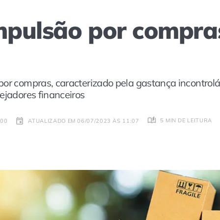
pulsão por compras
por compras, caracterizado pela gastança incontrolá
ejadores financeiros
5 MIN DE LEITURA
:00
ATUALIZADO EM 06/07/2023 ÀS 11:07