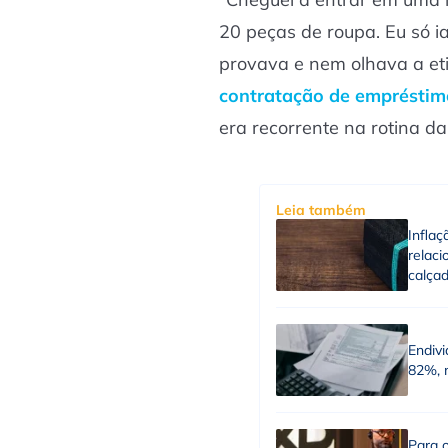
20 peças de roupa. Eu só i
provava e nem olhava a eti
contratação de empréstim
era recorrente na rotina d
Leia também
Inflaç
relac
calça
Endiv
82%, 
Para o