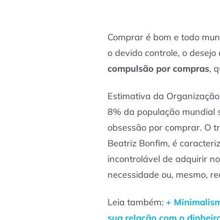
Comprar é bom e todo mun
o devido controle, o desej
compulsão por compras
, 
Estimativa da Organização
8% da população mundial s
obsessão por comprar. O t
Beatriz Bonfim, é caracter
incontrolável de adquirir 
necessidade ou, mesmo, recu
Leia também:
+ Minimalism
sua relação com o dinheir