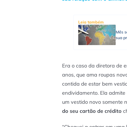
Leia também
Mês s
sua p
Era o caso da diretora de 
anos, que ama roupas nova
contida de estar bem vestid
endividamento. Ela admite
um vestido novo somente n
do seu cartão de crédito
c
“Cheguei a entrar em uma l