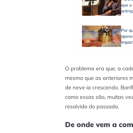
que o 
antrop
Por q
apose
impac
O problema era que, a cad
mesmo que as anteriores ma
de neve ia crescendo. Bonf
como essas são, muitas ve
resolvido do passado.
De onde vem a com