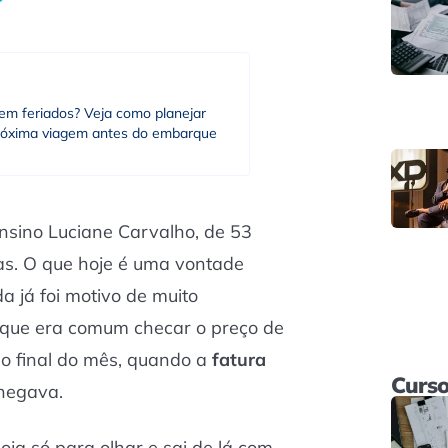
em feriados? Veja como planejar
róxima viagem antes do embarque
ensino Luciane Carvalho, de 53
s. O que hoje é uma vontade
a já foi motivo de muito
 que era comum checar o preço de
o final do mês, quando a
fatura
Curso
hegava.
oja só para olhar e sai de lá com