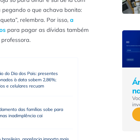
a pegando o que achava bonito:
queta”, relembra. Por isso,
a
os
para pagar as dívidas também
a professora.
ão do Dia dos Pais: presentes
ionados à data sobem 2,86%;
Ár
dos e celulares recuam
n
Vo
inv
idamento das famílias sobe para
mas inadimplência cai
 brasileiro, aparência importa mais