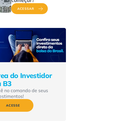
ACESSAR
ea do Investidor
a B3
cê no comando de seus
estimentos!
ACESSE