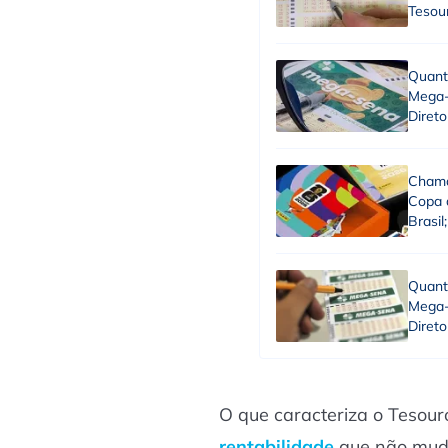
Tesou
Quant
Mega-
Direto
Chama
Copa 
Brasil
Quant
Mega-
Direto
O que caracteriza o Tesour
rentabilidade
que não muda