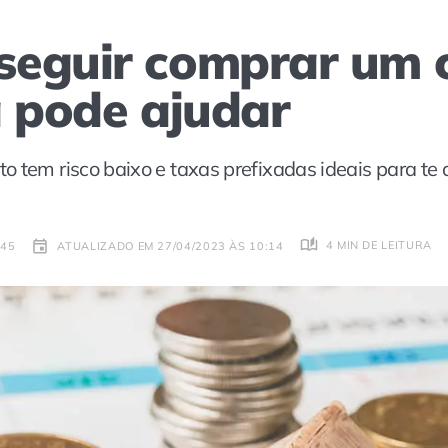
eguir comprar um c
a pode ajudar
 tem risco baixo e taxas prefixadas ideais para te 
4 MIN DE LEITURA
:45
ATUALIZADO EM 27/04/2023 ÀS 10:14