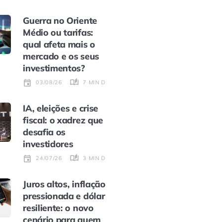
Guerra no Oriente
Médio ou tarifas:
qual afeta mais o
mercado e os seus
investimentos?
7 MIN DE LEITURA
03/08/26
IA, eleições e crise
fiscal: o xadrez que
desafia os
investidores
3 MIN DE LEITURA
24/07/26
Juros altos, inflação
pressionada e dólar
resiliente: o novo
cenário para quem