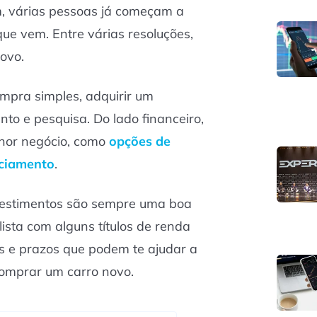
, várias pessoas já começam a
 que vem. Entre várias resoluções,
ovo.
pra simples, adquirir um
to e pesquisa. Do lado financeiro,
lhor negócio, como
opções de
nciamento
.
nvestimentos são sempre uma boa
lista com alguns títulos de renda
es e prazos que podem te ajudar a
omprar um carro novo.