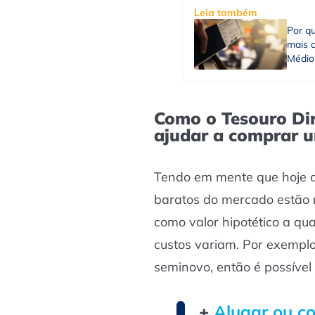
Leia também
Por qu
mais c
Médio
Como o Tesouro Dir
ajudar a comprar u
Tendo em mente que hoje o
baratos do mercado estão 
como valor hipotético a qu
custos variam. Por exemplo
seminovo, então é possível
+
Alugar ou c