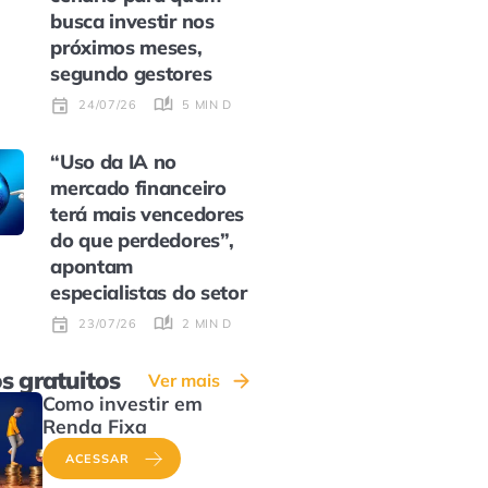
busca investir nos
próximos meses,
segundo gestores
5 MIN DE LEITURA
24/07/26
“Uso da IA no
mercado financeiro
terá mais vencedores
do que perdedores”,
apontam
especialistas do setor
2 MIN DE LEITURA
23/07/26
s gratuitos
Ver mais
Como investir em
Renda Fixa
ACESSAR