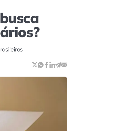
 busca
ários?
asileiros