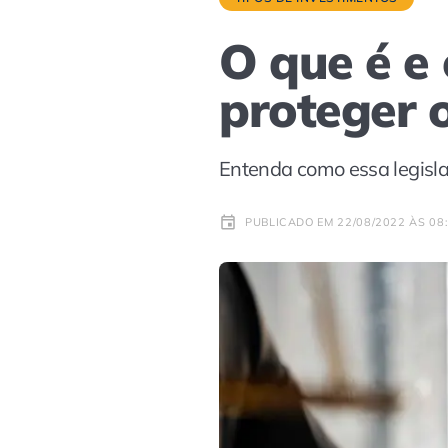
O que é e
proteger o
Entenda como essa legisla
PUBLICADO EM 22/08/2022 ÀS 08