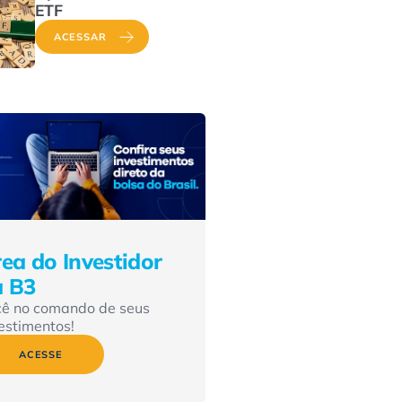
ETF
ACESSAR
ea do Investidor
a B3
cê no comando de seus
estimentos!
ACESSE