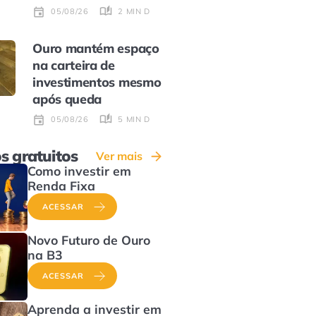
2 MIN DE LEITURA
05/08/26
Ouro mantém espaço
na carteira de
investimentos mesmo
após queda
5 MIN DE LEITURA
05/08/26
s gratuitos
Ver mais
Como investir em
Renda Fixa
ACESSAR
Novo Futuro de Ouro
na B3
ACESSAR
Aprenda a investir em