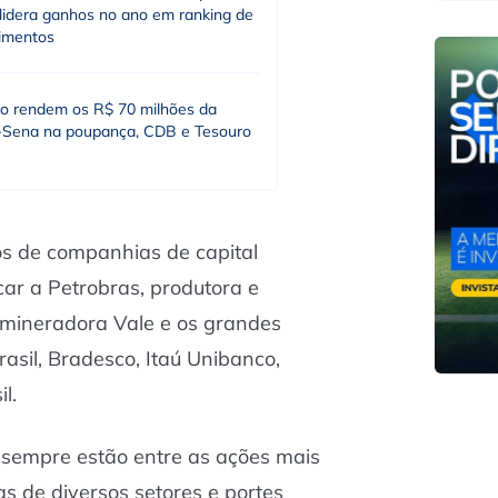
 lidera ganhos no ano em ranking de
timentos
o rendem os R$ 70 milhões da
Sena na poupança, CDB e Tesouro
os de companhias de capital
car a Petrobras, produtora e
 mineradora Vale e os grandes
sil, Bradesco, Itaú Unibanco,
l.
 sempre estão entre as ações mais
 de diversos setores e portes