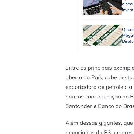
ainda
inves
Quant
Mega-
Direto
Entre os principais exempl
aberto do País, cabe desta
exportadora de petróleo, a
bancos com operação no Bra
Santander e Banco do Brasi
Além dessas gigantes, que
negociadas da B3, empresas