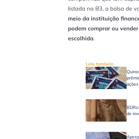
listada na B3, a bolsa de va
meio da instituição finance
podem comprar ou vender
escolhida
.
Leia também
Quina
prêmio
ações 
BDRs:
de in
Apesa