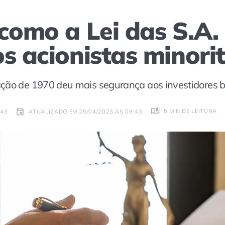
 como a Lei das S.A.
s acionistas minorit
ção de 1970 deu mais segurança aos investidores br
5 MIN DE LEITURA
:43
ATUALIZADO EM 25/04/2023 ÀS 08:43