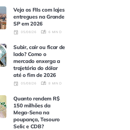
Veja os FIIs com lajes
entregues na Grande
SP em 2026
6 MIN DE LEITURA
05/08/26
Subir, cair ou ficar de
lado? Como o
mercado enxerga a
trajetória do dólar
até o fim de 2026
8 MIN DE LEITURA
05/08/26
Quanto rendem R$
150 milhões da
Mega-Sena na
poupança, Tesouro
Selic e CDB?