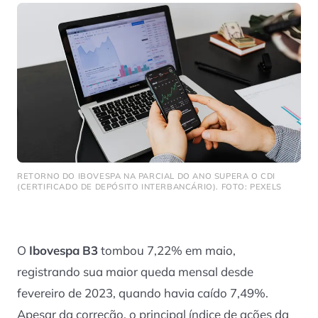
RETORNO DO IBOVESPA NA PARCIAL DO ANO SUPERA O CDI
(CERTIFICADO DE DEPÓSITO INTERBANCÁRIO). FOTO: PEXELS
O
Ibovespa
B3
tombou 7,22% em maio,
registrando sua maior queda mensal desde
fevereiro de 2023, quando havia caído 7,49%.
Apesar da correção, o principal índice de ações da