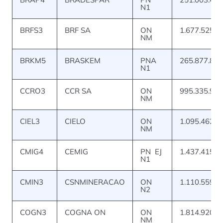
N1
BRFS3
BRF SA
ON
1.677.525.4
NM
BRKM5
BRASKEM
PNA
265.877.867
N1
CCRO3
CCR SA
ON
995.335.937
NM
CIEL3
CIELO
ON
1.095.462.3
NM
CMIG4
CEMIG
PN EJ
1.437.415.7
N1
CMIN3
CSNMINERACAO
ON
1.110.559.3
N2
COGN3
COGNA ON
ON
1.814.920.9
NM