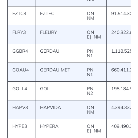
EZTC3
EZTEC
ON
91.514.307
NM
FLRY3
FLEURY
ON
240.822.651
EJ NM
GGBR4
GERDAU
PN
1.118.525.5
N1
GOAU4
GERDAU MET
PN
660.411.219
N1
GOLL4
GOL
PN
198.184.909
N2
HAPV3
HAPVIDA
ON
4.394.332.3
NM
HYPE3
HYPERA
ON
409.490.388
EJ NM