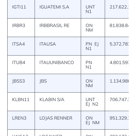
IGTI11
IGUATEMI S.A
UNT
217.622.138
N1
IRBR3
IRBBRASIL RE
ON
81.838.843
NM
ITSA4
ITAUSA
PN EJ
5.372.783.9
N1
ITUB4
ITAUUNIBANCO
PN
4.801.593.8
N1
JBSS3
JBS
ON
1.134.986.4
NM
KLBN11
KLABIN S/A
UNT
706.747.385
EJ N2
LREN3
LOJAS RENNER
ON
951.329.770
EJ NM