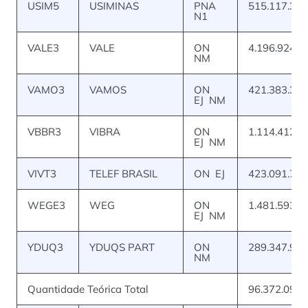
USIM5
USIMINAS
PNA
515.117.391
N1
VALE3
VALE
ON
4.196.924.3
NM
VAMO3
VAMOS
ON
421.383.330
EJ NM
VBBR3
VIBRA
ON
1.114.412.5
EJ NM
VIVT3
TELEF BRASIL
ON EJ
423.091.712
WEGE3
WEG
ON
1.481.593.0
EJ NM
YDUQ3
YDUQS PART
ON
289.347.914
NM
Quantidade Teórica Total
96.372.098.