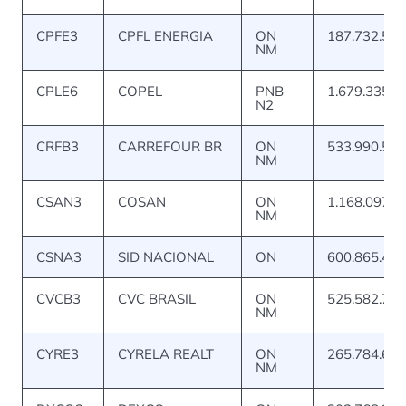
CPFE3
CPFL ENERGIA
ON
187.732.538
NM
CPLE6
COPEL
PNB
1.679.335.2
N2
CRFB3
CARREFOUR BR
ON
533.990.587
NM
CSAN3
COSAN
ON
1.168.097.8
NM
CSNA3
SID NACIONAL
ON
600.865.451
CVCB3
CVC BRASIL
ON
525.582.771
NM
CYRE3
CYRELA REALT
ON
265.784.616
NM