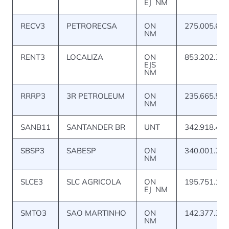
EJ NM
RECV3
PETRORECSA
ON
275.005.663
NM
RENT3
LOCALIZA
ON
853.202.347
EJS
NM
RRRP3
3R PETROLEUM
ON
235.665.566
NM
SANB11
SANTANDER BR
UNT
342.918.449
SBSP3
SABESP
ON
340.001.799
NM
SLCE3
SLC AGRICOLA
ON
195.751.130
EJ NM
SMTO3
SAO MARTINHO
ON
142.377.330
NM