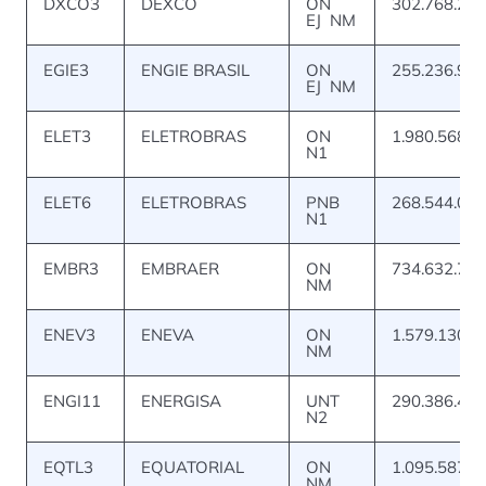
DXCO3
DEXCO
ON
302.768.240
EJ NM
EGIE3
ENGIE BRASIL
ON
255.236.961
EJ NM
ELET3
ELETROBRAS
ON
1.980.568.3
N1
ELET6
ELETROBRAS
PNB
268.544.014
N1
EMBR3
EMBRAER
ON
734.632.705
NM
ENEV3
ENEVA
ON
1.579.130.1
NM
ENGI11
ENERGISA
UNT
290.386.402
N2
EQTL3
EQUATORIAL
ON
1.095.587.2
NM