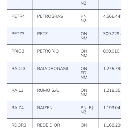
N2
PETR4
PETROBRAS
PN
4.566.445.8
N2
PETZ3
PETZ
ON
309.729.428
NM
PRIO3
PETRORIO
ON
800.010.734
NM
RADL3
RAIADROGASIL
ON
1.275.798.5
ED
NM
RAIL3
RUMO S.A.
ON
1.218.352.5
NM
RAIZ4
RAIZEN
PN EJ
1.193.047.2
N2
RDOR3
REDE D OR
ON
1.168.230.3