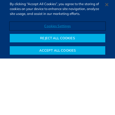
By clicking “Accept All Cookies”, you agree to the storing of
cookies on your device to enhance site navigation, analyze
site usage, and assist in our marketing efforts.
Cookies Settings
Direitos autorais © 2026. Todos os direitos reservados.
O Bora Investir, site de notícias e educação financeira da B3,
REJECT ALL COOKIES
oferece notícias e conteúdos especializados sobre o mercado
financeiro e diversos tipos de investimentos. Com redação
ACCEPT ALL COOKIES
composta por especialistas, o site proporciona aprendizado
Notícias
Colunistas
Objetivos financeiros
Investimentos
Mais
sólido e confiável, além de artigos de parceiros que ampliam
conhecimentos financeiros para todos os brasileiros.
SAIBA MAIS
PARA VOCÊ COMEÇAR