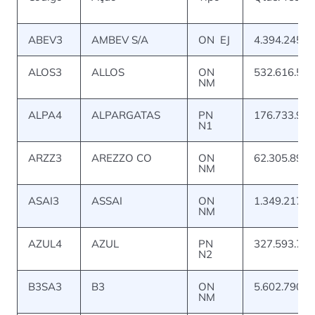
ABEV3
AMBEV S/A
ON EJ
4.394.245.8
ALOS3
ALLOS
ON
532.616.595
NM
ALPA4
ALPARGATAS
PN
176.733.968
N1
ARZZ3
AREZZO CO
ON
62.305.891
NM
ASAI3
ASSAI
ON
1.349.217.8
NM
AZUL4
AZUL
PN
327.593.725
N2
B3SA3
B3
ON
5.602.790.1
NM