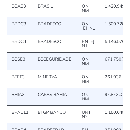
BBAS3
BRASIL
ON
1.420.949.1
NM
BBDC3
BRADESCO
ON
1.500.728.9
EJ N1
BBDC4
BRADESCO
PN EJ
5.146.576.8
N1
BBSE3
BBSEGURIDADE
ON
671.750.768
NM
BEEF3
MINERVA
ON
261.036.182
NM
BHIA3
CASAS BAHIA
ON
94.843.047
NM
BPAC11
BTGP BANCO
UNT
1.150.645.8
N2
BRAP4
BRADESPAR
PN
251.003.438