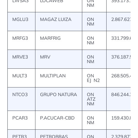
LWSA3
LOCAWEB
ON
393.173.139
NM
MGLU3
MAGAZ LUIZA
ON
2.867.627.0
NM
MRFG3
MARFRIG
ON
331.799.687
NM
MRVE3
MRV
ON
376.187.582
NM
MULT3
MULTIPLAN
ON
268.505.432
EJ N2
NTCO3
GRUPO NATURA
ON
846.244.302
ATZ
NM
PCAR3
P.ACUCAR-CBD
ON
159.430.826
NM
PETR3
PETROBRAS
ON
2.379.877.6