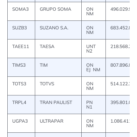
SOMA3
GRUPO SOMA
ON
496.029.967
NM
SUZB3
SUZANO S.A.
ON
683.452.836
NM
TAEE11
TAESA
UNT
218.568.234
N2
TIMS3
TIM
ON
807.896.814
EJ NM
TOTS3
TOTVS
ON
514.122.351
NM
TRPL4
TRAN PAULIST
PN
395.801.044
N1
UGPA3
ULTRAPAR
ON
1.086.411.1
NM