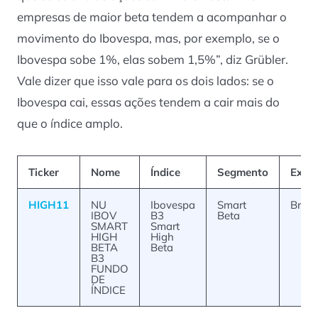
empresas de maior beta tendem a acompanhar o
movimento do Ibovespa, mas, por exemplo, se o
Ibovespa sobe 1%, elas sobem 1,5%”, diz Grübler.
Vale dizer que isso vale para os dois lados: se o
Ibovespa cai, essas ações tendem a cair mais do
que o índice amplo.
Ticker
Nome
Índice
Segmento
Expo
HIGH11
NU
Ibovespa
Smart
Brasil
IBOV
B3
Beta
SMART
Smart
HIGH
High
BETA
Beta
B3
FUNDO
DE
ÍNDICE