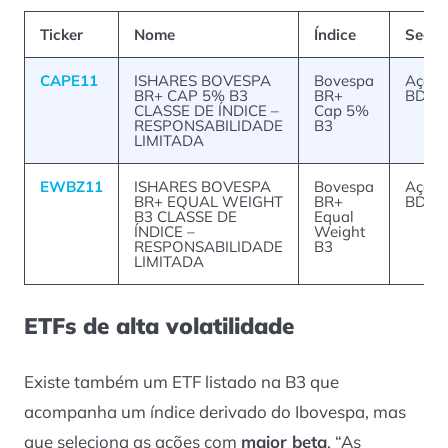
Ticker
Nome
Índice
Segm
CAPE11
ISHARES BOVESPA
Bovespa
Ações
BR+ CAP 5% B3
BR+
BDRs
CLASSE DE ÍNDICE –
Cap 5%
RESPONSABILIDADE
B3
LIMITADA
EWBZ11
ISHARES BOVESPA
Bovespa
Ações
BR+ EQUAL WEIGHT
BR+
BDRs
B3 CLASSE DE
Equal
ÍNDICE –
Weight
RESPONSABILIDADE
B3
LIMITADA
ETFs de alta volatilidade
Existe também um ETF listado na B3 que
acompanha um índice derivado do Ibovespa, mas
que seleciona as ações com
maior beta
. “As