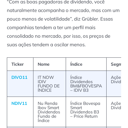
“Com as boas pagadoras de dividendo, você
naturalmente acompanha o mercado, mas com um
pouco menos de volatilidade”, diz Grübler. Essas
companhias tendem a ter um perfil mais
consolidado no mercado, por isso, os preços de
suas ações tendem a oscilar menos.
Ticker
Nome
Índice
Segmen
DIVO11
IT NOW
Índice
Ações –
IDIV
Dividendos
Dividen
FUNDO DE
BM&FBOVESPA
ÍNDICE
– IDIV B3
NDIV11
Nu Renda
Índice Bovespa
Ações –
Ibov Smart
Smart
Dividen
Dividendos
Dividendos B3
Fundo de
– Price Return
Índice