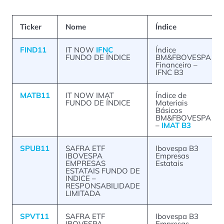
Ticker
Nome
Índice
FIND11
IT NOW
IFNC
Índice
FUNDO DE ÍNDICE
BM&FBOVESPA
Financeiro –
IFNC B3
MATB11
IT NOW IMAT
Índice de
FUNDO DE ÍNDICE
Materiais
Básicos
BM&FBOVESPA
–
IMAT B3
SPUB11
SAFRA ETF
Ibovespa B3
IBOVESPA
Empresas
EMPRESAS
Estatais
ESTATAIS FUNDO DE
INDICE –
RESPONSABILIDADE
LIMITADA
SPVT11
SAFRA ETF
Ibovespa B3
IBOVESPA
Empresas