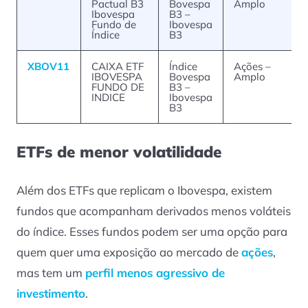
Pactual B3
Bovespa
Amplo
Ibovespa
B3 –
Fundo de
Ibovespa
Índice
B3
XBOV11
CAIXA ETF
Índice
Ações –
IBOVESPA
Bovespa
Amplo
FUNDO DE
B3 –
INDICE
Ibovespa
B3
ETFs de menor volatilidade
Além dos ETFs que replicam o Ibovespa, existem
fundos que acompanham derivados menos voláteis
do índice. Esses fundos podem ser uma opção para
quem quer uma exposição ao mercado de
ações
,
mas tem um
perfil menos agressivo de
investimento
.