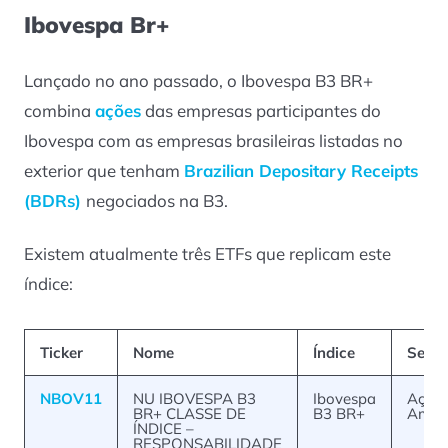
Ibovespa Br+
Lançado no ano passado, o Ibovespa B3 BR+
combina
ações
das empresas participantes do
Ibovespa com as empresas brasileiras listadas no
exterior que tenham
Brazilian Depositary Receipts
(BDRs)
negociados na B3.
Existem atualmente três ETFs que replicam este
índice:
Ticker
Nome
Índice
Segm
NBOV11
NU IBOVESPA B3
Ibovespa
Ações
BR+ CLASSE DE
B3 BR+
Ampl
ÍNDICE –
RESPONSABILIDADE