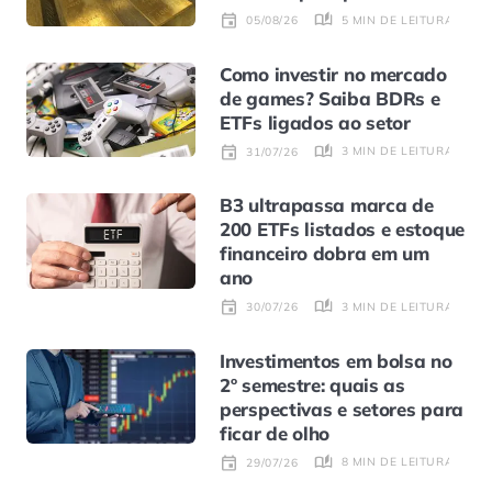
5 MIN DE LEITURA
05/08/26
Como investir no mercado
de games? Saiba BDRs e
ETFs ligados ao setor
3 MIN DE LEITURA
31/07/26
B3 ultrapassa marca de
200 ETFs listados e estoque
financeiro dobra em um
ano
3 MIN DE LEITURA
30/07/26
Investimentos em bolsa no
2º semestre: quais as
perspectivas e setores para
ficar de olho
8 MIN DE LEITURA
29/07/26