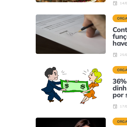
14/
ORGA
Cont
funç
have
25/
ORGA
36% 
dinh
por 
17/
ORGA