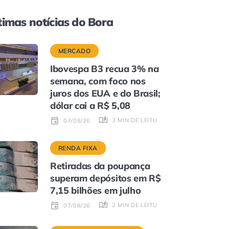
timas notícias do Bora
MERCADO
Ibovespa B3 recua 3% na
semana, com foco nos
juros dos EUA e do Brasil;
dólar cai a R$ 5,08
3 MIN DE LEITURA
07/08/26
RENDA FIXA
Retiradas da poupança
superam depósitos em R$
7,15 bilhões em julho
2 MIN DE LEITURA
07/08/26