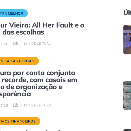
Úl
STIR MELHOR
ur Vieira: All Her Fault e o
 das escolhas
4 MIN DE LEITURA
02/26
NIZAR AS CONTAS
ura por conta conjunta
 recorde, com casais em
a de organização e
sparência
3 MIN DE LEITURA
09/25
TIVOS FINANCEIROS