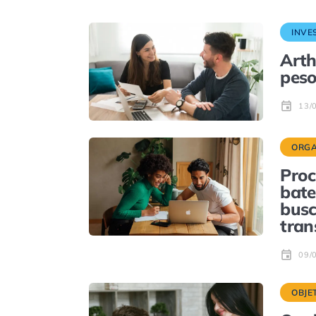
INVE
Arth
peso
13/
ORGA
Proc
bate
busc
tran
09/
OBJE