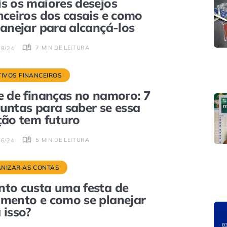
s os maiores desejos
nceiros dos casais e como
lanejar para alcançá-los
7 MIN DE LEITURA
08/24
TIVOS FINANCEIROS
e de finanças no namoro: 7
untas para saber se essa
ção tem futuro
5 MIN DE LEITURA
06/24
NIZAR AS CONTAS
to custa uma festa de
mento e como se planejar
 isso?