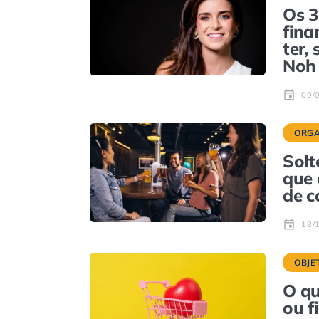
Os 3
fina
ter,
Noh
09/
ORGA
Solt
que 
de c
18/
OBJE
O qu
ou f