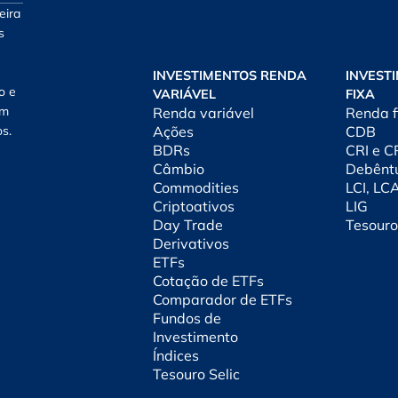
eira
s
INVESTIMENTOS RENDA
INVEST
o e
VARIÁVEL
FIXA
am
Renda variável
Renda f
os.
Ações
CDB
BDRs
CRI e 
Câmbio
Debênt
Commodities
LCI, LC
Criptoativos
LIG
Day Trade
Tesouro
Derivativos
ETFs
Cotação de ETFs
Comparador de ETFs
Fundos de
Investimento
Índices
Tesouro Selic