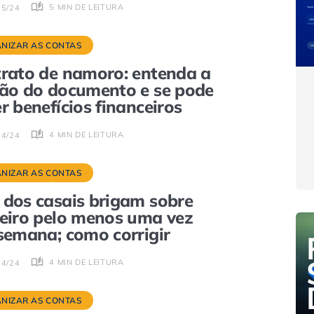
5 MIN DE LEITURA
05/24
NIZAR AS CONTAS
rato de namoro: entenda a
ão do documento e se pode
r benefícios financeiros
4 MIN DE LEITURA
04/24
NIZAR AS CONTAS
dos casais brigam sobre
eiro pelo menos uma vez
semana; como corrigir
4 MIN DE LEITURA
04/24
NIZAR AS CONTAS