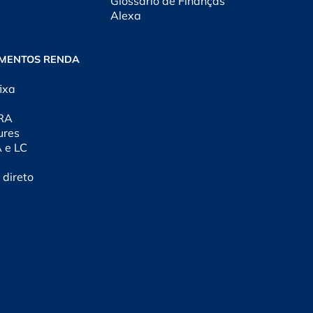
Glossário de Finanças
Alexa
IMENTOS RENDA
ixa
CRA
ures
A e LC
 direto