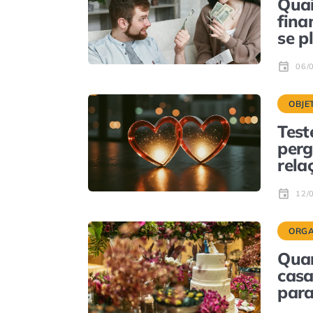
Quai
fina
se p
06/
OBJE
Test
perg
rela
12/
ORGA
Quan
casa
para