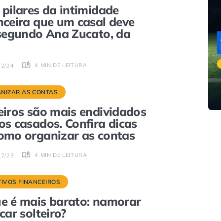
 pilares da intimidade
nceira que um casal deve
 segundo Ana Zucato, da
4 MIN DE LEITURA
02/24
NIZAR AS CONTAS
eiros são mais endividados
os casados. Confira dicas
omo organizar as contas
4 MIN DE LEITURA
12/23
TIVOS FINANCEIROS
e é mais barato: namorar
icar solteiro?