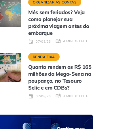
ORGANIZAR AS CONTAS
Mês sem feriados? Veja
como planejar sua
próxima viagem antes do
embarque
4 MIN DE LEITURA
07/08/26
RENDA FIXA
Quanto rendem os R$ 165
milhões da Mega-Sena na
poupança, no Tesouro
Selic e em CDBs?
3 MIN DE LEITURA
07/08/26