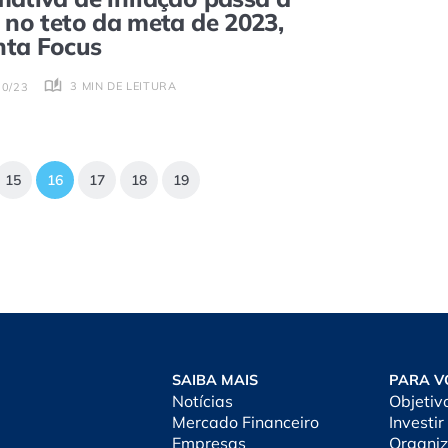
r no teto da meta de 2023,
nta Focus
3 MIN DE LEITURA
10/23
15
16
17
18
19
SAIBA MAIS
PARA V
Notícias
Objetiv
Mercado Financeiro
Investir
Empresas
Organiz