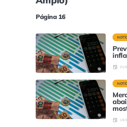
Amplo)
Página 16
NOTÍ
Prev
infl
02/
NOTÍ
Merc
abai
most
18/