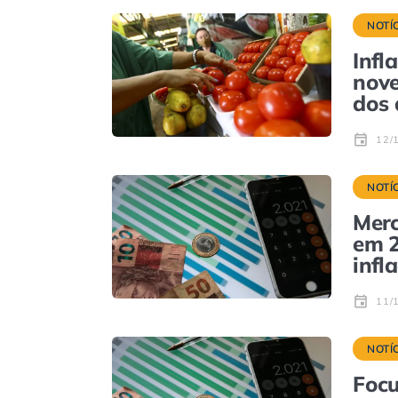
NOTÍ
Infl
nove
dos 
12/
NOTÍ
Merc
em 2
infl
11/
NOTÍ
Focu