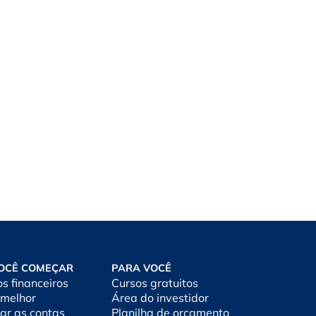
OCÊ COMEÇAR
PARA VOCÊ
os financeiros
Cursos gratuitos
 melhor
Área do investidor
ar as contas
Planilha de orçamento