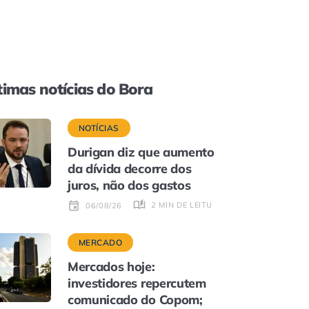
timas notícias do Bora
NOTÍCIAS
Durigan diz que aumento
da dívida decorre dos
juros, não dos gastos
2 MIN DE LEITURA
06/08/26
MERCADO
Mercados hoje:
investidores repercutem
comunicado do Copom;