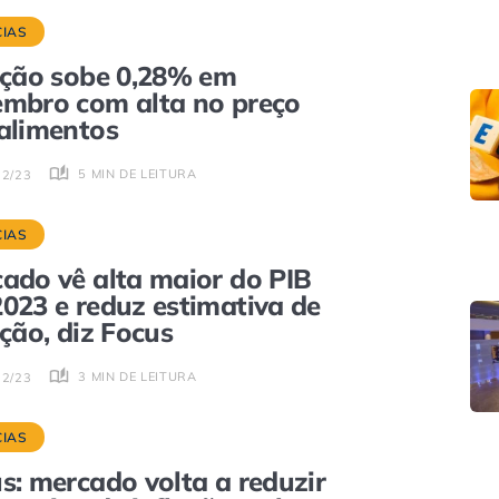
CIAS
ação sobe 0,28% em
mbro com alta no preço
alimentos
5 MIN DE LEITURA
12/23
CIAS
ado vê alta maior do PIB
023 e reduz estimativa de
ação, diz Focus
3 MIN DE LEITURA
12/23
CIAS
s: mercado volta a reduzir