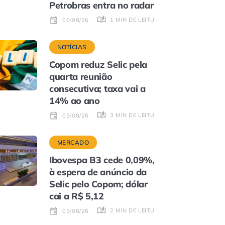
Petrobras entra no radar
1 MIN DE LEITURA
06/08/26
NOTÍCIAS
Copom reduz Selic pela
quarta reunião
consecutiva; taxa vai a
14% ao ano
3 MIN DE LEITURA
05/08/26
MERCADO
Ibovespa B3 cede 0,09%,
à espera de anúncio da
Selic pelo Copom; dólar
cai a R$ 5,12
2 MIN DE LEITURA
05/08/26