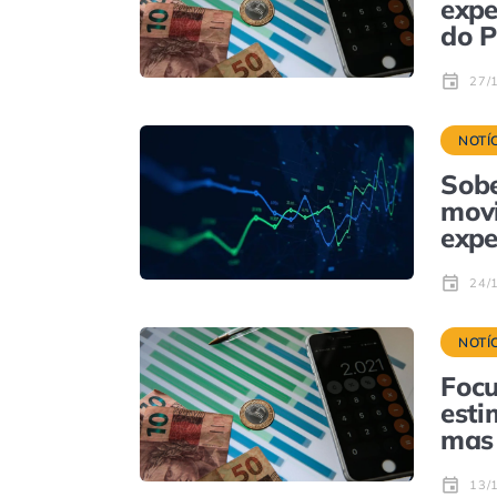
expe
do P
27/
NOTÍ
Sobe
mov
expe
24/
NOTÍ
Focu
esti
mas 
13/