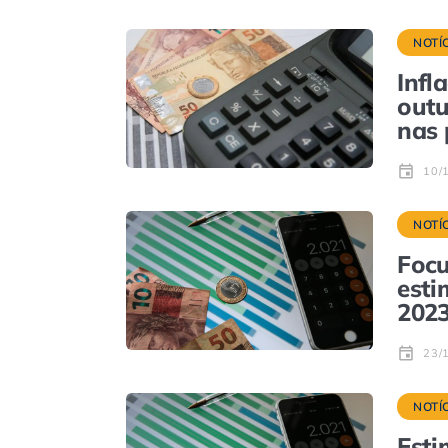
NOTÍ
Infl
outu
nas 
10/
NOTÍ
Focu
esti
2023
23/
NOTÍ
Esti