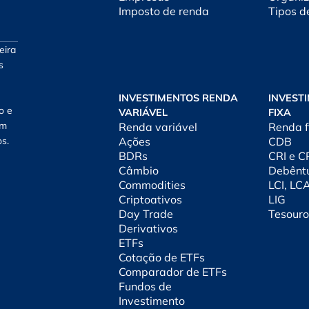
Imposto de renda
Tipos d
eira
s
INVESTIMENTOS RENDA
INVEST
o e
VARIÁVEL
FIXA
am
Renda variável
Renda f
os.
Ações
CDB
BDRs
CRI e 
Câmbio
Debênt
Commodities
LCI, LC
Criptoativos
LIG
Day Trade
Tesouro
Derivativos
ETFs
Cotação de ETFs
Comparador de ETFs
Fundos de
Investimento