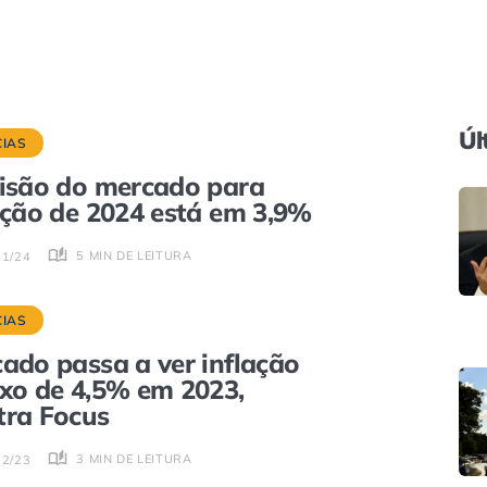
Úl
CIAS
isão do mercado para
ação de 2024 está em 3,9%
5 MIN DE LEITURA
01/24
CIAS
ado passa a ver inflação
xo de 4,5% em 2023,
ra Focus
3 MIN DE LEITURA
12/23