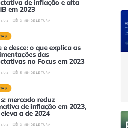
ctativa de inflação e alta
IB em 2023
3 MIN DE LEITURA
11/23
CIAS
 e desce: o que explica as
imentações das
ctativas no Focus em 2023
5 MIN DE LEITURA
11/23
CIAS
s: mercado reduz
mativa de inflação em 2023,
eleva a de 2024
3 MIN DE LEITURA
11/23