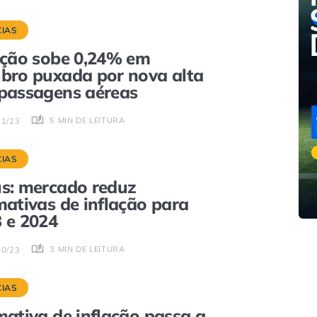
CIAS
ação sobe 0,24% em
bro puxada por nova alta
passagens aéreas
5 MIN DE LEITURA
11/23
CIAS
s: mercado reduz
mativas de inflação para
 e 2024
3 MIN DE LEITURA
10/23
CIAS
mativa de inflação passa a