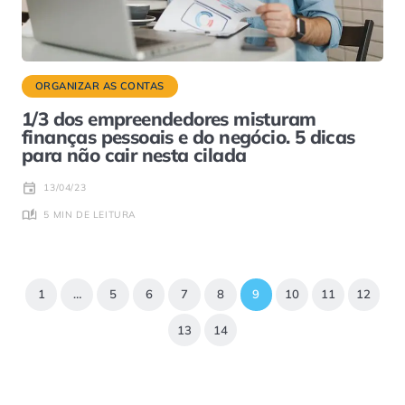
ORGANIZAR AS CONTAS
1/3 dos empreendedores misturam
finanças pessoais e do negócio. 5 dicas
para não cair nesta cilada
13/04/23
5 MIN DE LEITURA
1
…
5
6
7
8
9
10
11
12
13
14