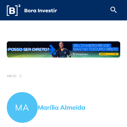
INÍCIO
MA
Marília Almeida