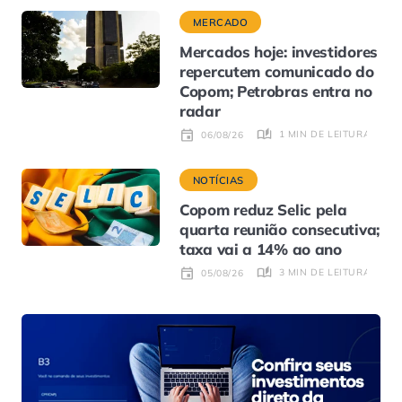
MERCADO
Mercados hoje: investidores
repercutem comunicado do
Copom; Petrobras entra no
radar
1 MIN DE LEITURA
06/08/26
NOTÍCIAS
Copom reduz Selic pela
quarta reunião consecutiva;
taxa vai a 14% ao ano
3 MIN DE LEITURA
05/08/26