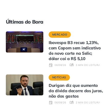
Últimas do Bora
MERCADO
Ibovespa B3 recua 1,23%,
com Copom sem indicativo
de novo corte na Selic;
dólar cai a R$ 5,10
3 MIN DE LEITURA
06/08/26
NOTÍCIAS
Durigan diz que aumento
da dívida decorre dos juros,
não dos gastos
2 MIN DE LEITURA
06/08/26