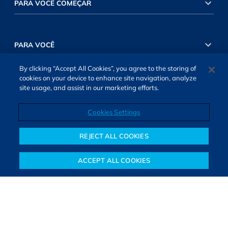
PARA VOCÊ COMEÇAR
PARA VOCÊ
By clicking “Accept All Cookies”, you agree to the storing of
cookies on your device to enhance site navigation, analyze
INVESTIMENTOS RENDA VARIÁVEL
site usage, and assist in our marketing efforts.
Cookies Settings
INVESTIMENTOS RENDA FIXA
REJECT ALL COOKIES
ACCEPT ALL COOKIES
Notícias
Colunistas
Objetivos financeiros
Investimentos
Mais
SOBRE NÓS
TERMOS DE USO
ATENDIMENTO
ALEXA
Cookies Settings