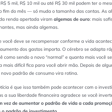
$ 5 mil, R$ 10 mil ou até R$ 30 mil podem ter o me
o fim do mês — só muda o tamanho das contas. As 
 da renda apertada viram
algemas de ouro
: mais sofi
lhantes, mas ainda algemas.
e você deve se recompensar conforme a vida acontec
 aumento dos gastos importa. O cérebro se adapta rá
vê como sendo o novo “normal” e quanto mais você se
 mais difícil fica para você abrir mão. Depois de algu
 novo padrão de consumo vira rotina.
tícia é que isso também pode acontecer com o invest
mas a sua liberdade financeira agradece se você invert
m vez de aumentar o padrão de vida a cada promoç
 o padrão de investimento
.