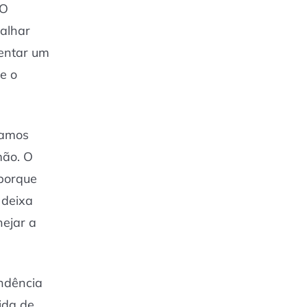
 O
balhar
tentar um
e o
hamos
mão. O
 porque
 deixa
ejar a
endência
vida de