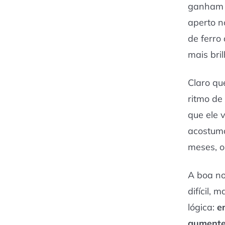
ganham R
aperto n
de ferro
mais bri
Claro qu
ritmo de
que ele 
acostuma
meses, o
A boa no
difícil, 
lógica:
e
aumente