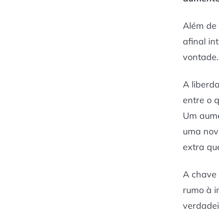
Além de 
afinal i
vontade.
A liberd
entre o 
Um aumen
uma nova
extra qu
A chave 
rumo à i
verdadei