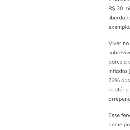
R$ 30 mi
liberdad
exemplo
Viver no
sobreviv
parcela 
inflados
72% dos 
relatóri
arrepend
Esse fen
nome pa