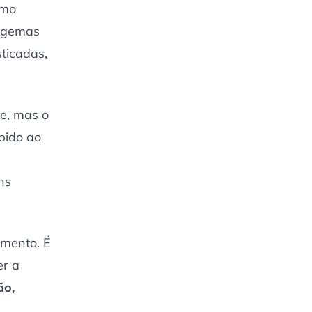
smo
algemas
sticadas,
e, mas o
pido ao
ns
imento. É
er a
ão,