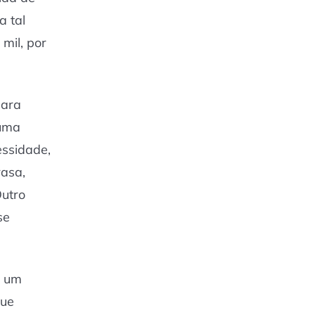
a tal
mil, por
para
 uma
essidade,
rasa,
Outro
se
m um
que