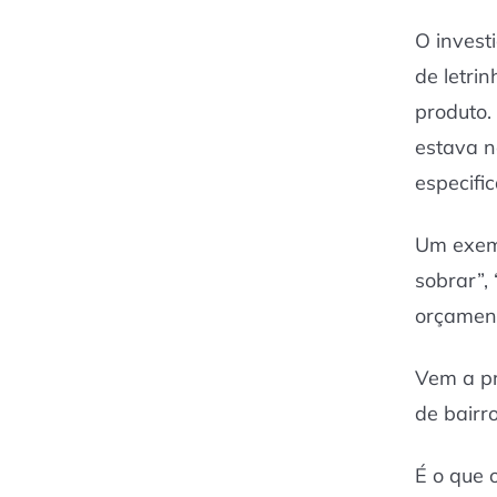
O invest
de letri
produto.
estava 
especifi
Um exemp
sobrar”,
orçament
Vem a pr
de bairr
É o que