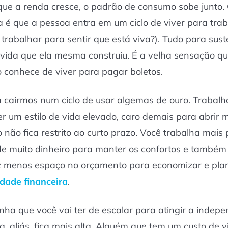
ue a renda cresce, o padrão de consumo sobe junto.
 é que a pessoa entra em um ciclo de viver para tra
a trabalhar para sentir que está viva?). Tudo para sus
e vida que ela mesma construiu. É a velha sensação qu
ro conhece de viver para pagar boletos.
cairmos num ciclo de usar algemas de ouro. Trabal
er um estilo de vida elevado, caro demais para abrir 
o não fica restrito ao curto prazo. Você trabalha mais
de muito dinheiro para manter os confortos e também
 menos espaço no orçamento para economizar e plan
rdade financeira
.
ha que você vai ter de escalar para atingir a indep
ra, aliás, fica mais alta. Alguém que tem um custo de 