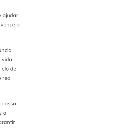
e ajudar
a vence a
ância
 vida.
 elo de
 real
m passo
e a
arantir