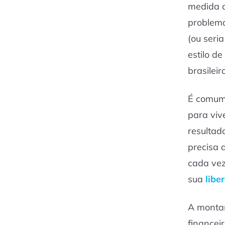
medida q
problema
(ou seri
estilo d
brasilei
É comum 
para viv
resultad
precisa 
cada vez
sua
libe
A montan
financei