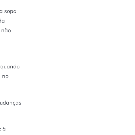
 a sopa
da
o não
 “quando
a no
 mudanças
: à