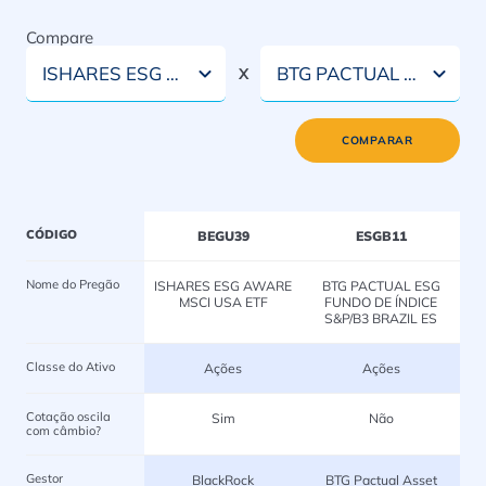
Compare
ISHARES ESG AWARE MSCI USA ETF
BTG PACTUAL ESG FUNDO DE ÍNDICE S&P/B3 BRAZIL ES
X
COMPARAR
CÓDIGO
BEGU39
ESGB11
Nome do Pregão
ISHARES ESG AWARE
BTG PACTUAL ESG
MSCI USA ETF
FUNDO DE ÍNDICE
S&P/B3 BRAZIL ES
Classe do Ativo
Ações
Ações
Cotação oscila
Sim
Não
com câmbio?
Gestor
BlackRock
BTG Pactual Asset