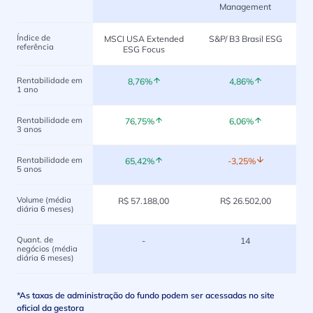
Management
Índice de
MSCI USA Extended
S&P/ B3 Brasil ESG
referência
ESG Focus
Rentabilidade em
8,76%
4,86%
1 ano
Rentabilidade em
76,75%
6,06%
3 anos
Rentabilidade em
65,42%
-3,25%
5 anos
Volume (média
R$ 57.188,00
R$ 26.502,00
diária 6 meses)
Quant. de
-
14
negócios (média
diária 6 meses)
*As taxas de administração do fundo podem ser acessadas no site
oficial da gestora