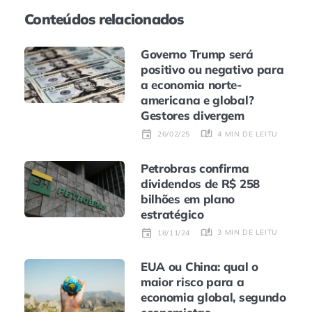
Conteúdos relacionados
Governo Trump será
positivo ou negativo para
a economia norte-
americana e global?
Gestores divergem
4 MIN DE LEITURA
26/02/25
Petrobras confirma
dividendos de R$ 258
bilhões em plano
estratégico
3 MIN DE LEITURA
18/11/24
EUA ou China: qual o
maior risco para a
economia global, segundo