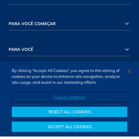
PARA VOCÊ COMEÇAR
PARA VOCÊ
By clicking “Accept All Cookies”, you agree to the storing of
INVESTIMENTOS RENDA VARIÁVEL
cookies on your device to enhance site navigation, analyze
site usage, and assist in our marketing efforts.
Cookies Settings
INVESTIMENTOS RENDA FIXA
REJECT ALL COOKIES
ACCEPT ALL COOKIES
Notícias
Colunistas
Objetivos financeiros
Investimentos
Mais