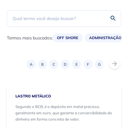
Termos mais buscados:
OFF SHORE
ADMINISTRAÇÃO
A
B
C
D
E
F
G
H
I
LASTRO METÁLICO
Segundo o BCB, é o depósito em metal precioso,
geralmente em ouro, que garante a conversibilidade do
dinheiro em forma concreta de valor.