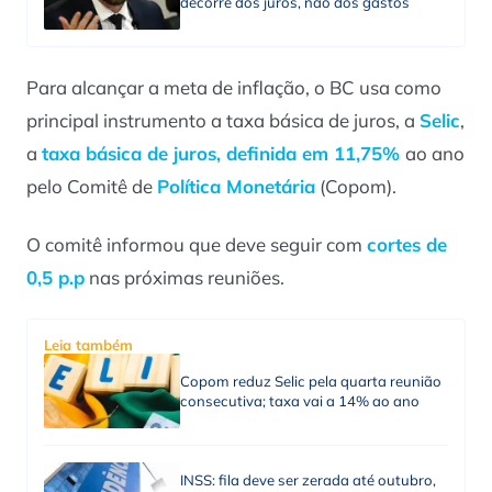
decorre dos juros, não dos gastos
Para alcançar a meta de inflação, o BC usa como
principal instrumento a taxa básica de juros, a
Selic
,
a
taxa básica de juros, definida em 11,75%
ao ano
pelo Comitê de
Política Monetária
(Copom).
O comitê informou que deve seguir com
cortes de
0,5 p.p
nas próximas reuniões.
Leia também
Copom reduz Selic pela quarta reunião
consecutiva; taxa vai a 14% ao ano
INSS: fila deve ser zerada até outubro,