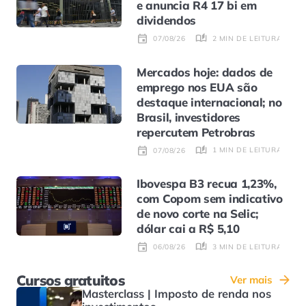
e anuncia R4 17 bi em
dividendos
2 MIN DE LEITURA
07/08/26
Mercados hoje: dados de
emprego nos EUA são
destaque internacional; no
Brasil, investidores
repercutem Petrobras
1 MIN DE LEITURA
07/08/26
Ibovespa B3 recua 1,23%,
com Copom sem indicativo
de novo corte na Selic;
dólar cai a R$ 5,10
3 MIN DE LEITURA
06/08/26
Cursos gratuitos
Ver mais
Masterclass | Imposto de renda nos