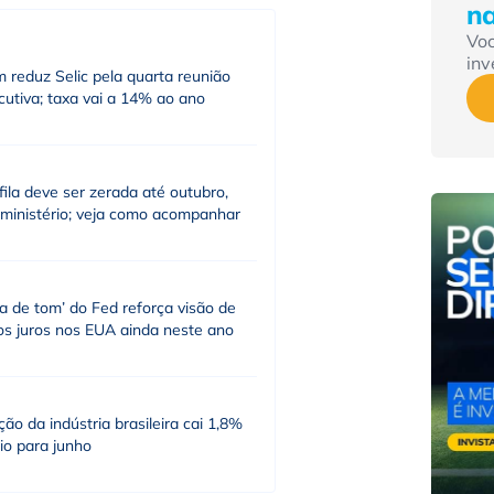
n
Vo
inv
 reduz Selic pela quarta reunião
utiva; taxa vai a 14% ao ano
fila deve ser zerada até outubro,
 ministério; veja como acompanhar
a de tom’ do Fed reforça visão de
os juros nos EUA ainda neste ano
ão da indústria brasileira cai 1,8%
io para junho