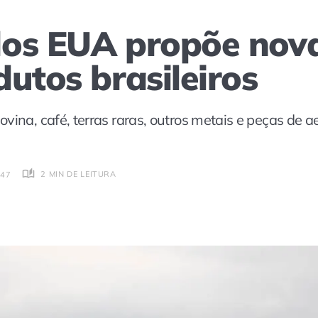
os EUA propõe nova
utos brasileiros
vina, café, terras raras, outros metais e peças de 
2 MIN DE LEITURA
:47