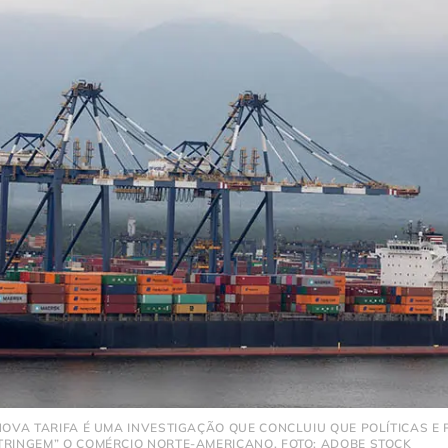
 NOVA TARIFA É UMA INVESTIGAÇÃO QUE CONCLUIU QUE POLÍTICAS E
TRINGEM” O COMÉRCIO NORTE-AMERICANO. FOTO: ADOBE STOCK