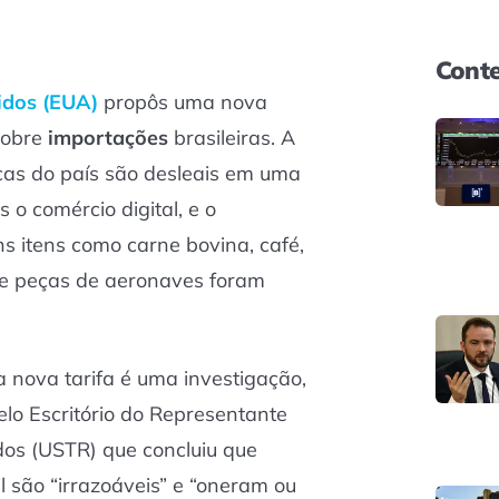
Conte
idos (EUA)
propôs uma nova
sobre
importações
brasileiras. A
cas do país são desleais em uma
s o comércio digital, e o
s itens como carne bovina, café,
s e peças de aeronaves foram
 a nova tarifa é uma investigação,
elo Escritório do Representante
dos (USTR) que concluiu que
il são “irrazoáveis” e “oneram ou