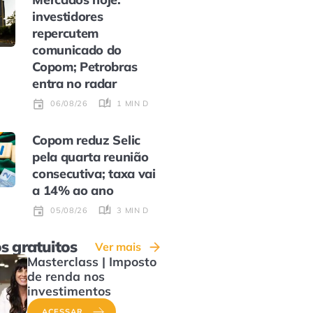
investidores
repercutem
comunicado do
Copom; Petrobras
entra no radar
1 MIN DE LEITURA
06/08/26
Copom reduz Selic
pela quarta reunião
consecutiva; taxa vai
a 14% ao ano
3 MIN DE LEITURA
05/08/26
s gratuitos
Ver mais
Masterclass | Imposto
de renda nos
investimentos
ACESSAR