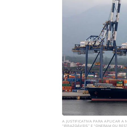
A JUSTIFICATIVA PARA APLICAR A
“IRRAZOÁVEIS” E “ONERAM OU RES