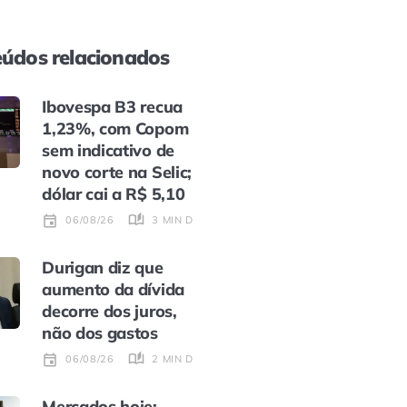
údos relacionados
Ibovespa B3 recua
1,23%, com Copom
sem indicativo de
novo corte na Selic;
dólar cai a R$ 5,10
3 MIN DE LEITURA
06/08/26
Durigan diz que
aumento da dívida
decorre dos juros,
não dos gastos
2 MIN DE LEITURA
06/08/26
Mercados hoje: