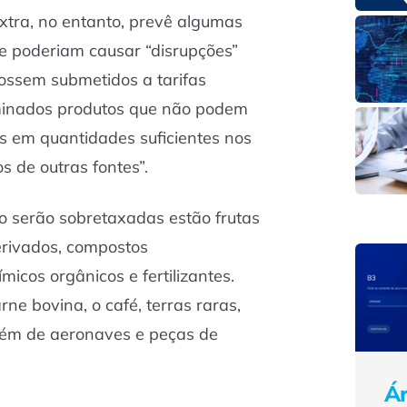
xtra, no entanto, prevê algumas
e poderiam causar “disrupções”
ossem submetidos a tarifas
rminados produtos que não podem
os em quantidades suficientes nos
s de outras fontes”.
o serão sobretaxadas estão frutas
derivados, compostos
micos orgânicos e fertilizantes.
ne bovina, o café, terras raras,
além de aeronaves e peças de
Ár