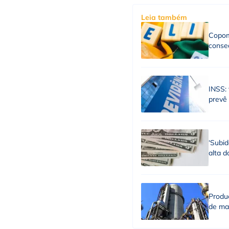
Leia também
Copom
consec
INSS: 
prevê
‘Subid
alta d
Produç
de ma