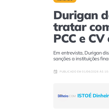
Durigan d
tratar co
PCC e CV 
Em entrevista, Durigan di
sanções a instituições fina
PUBLICADO EM 01/06/2026 ÀS 10
ISTOÉ Dinhei
COM