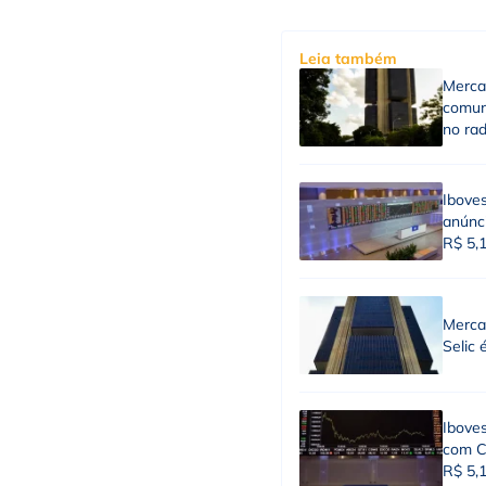
Leia também
Merca
comun
no ra
Ibove
anúnci
R$ 5,
Merca
Selic 
Iboves
com Co
R$ 5,