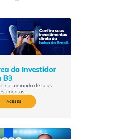
ea do Investidor
a B3
cê no comando de seus
estimentos!
ACESSE