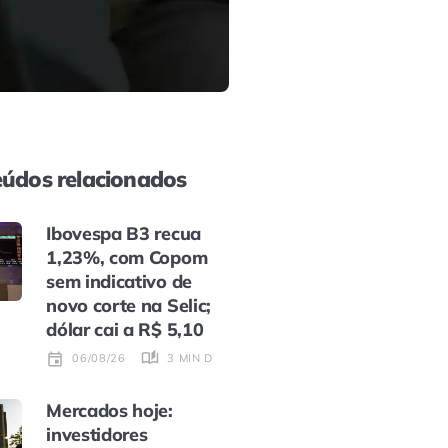
údos relacionados
Ibovespa B3 recua
1,23%, com Copom
sem indicativo de
novo corte na Selic;
dólar cai a R$ 5,10
3 MIN DE LEITURA
06/08/26
Mercados hoje:
investidores