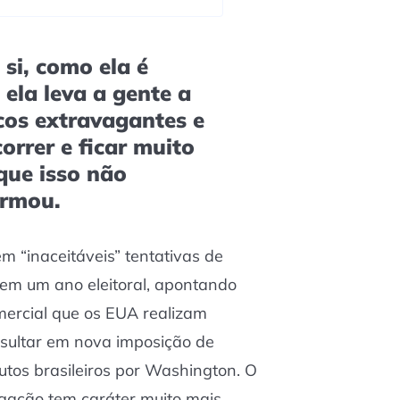
si, como ela é
 ela leva a gente a
cos extravagantes e
orrer e ficar muito
que isso não
irmou.
 “inaceitáveis” tentativas de
l em um ano eleitoral, apontando
ercial que os EUA realizam
esultar em nova imposição de
utos brasileiros por Washington. O
tigação tem caráter muito mais