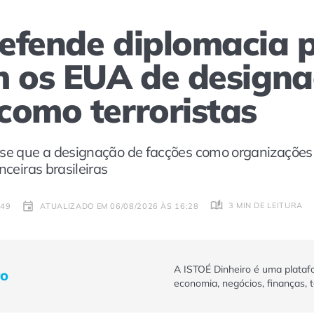
efende diplomacia 
m os EUA de design
como terroristas
sse que a designação de facções como organizações t
nceiras brasileiras
3 MIN DE LEITURA
:49
ATUALIZADO EM 06/08/2026 ÀS 16:28
A ISTOÉ Dinheiro é uma plataf
ro
economia, negócios, finanças, 