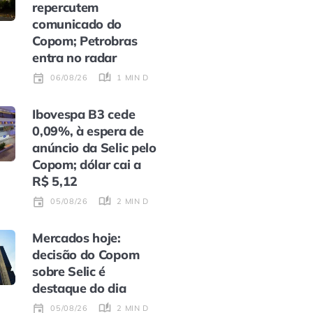
repercutem
comunicado do
Copom; Petrobras
entra no radar
1 MIN DE LEITURA
06/08/26
Ibovespa B3 cede
0,09%, à espera de
anúncio da Selic pelo
Copom; dólar cai a
R$ 5,12
2 MIN DE LEITURA
05/08/26
Mercados hoje:
decisão do Copom
sobre Selic é
destaque do dia
2 MIN DE LEITURA
05/08/26