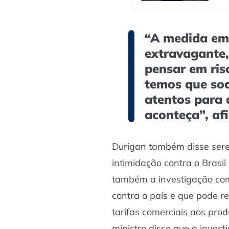
“A medida em 
extravagante,
pensar em ris
temos que soc
atentos para 
aconteça”, af
Durigan também disse serem
intimidação contra o Brasi
também a investigação com
contra o país e que pode r
tarifas comerciais aos prod
ministro disse que a inves