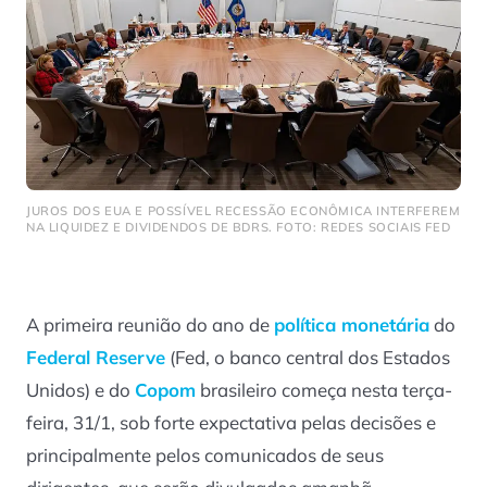
JUROS DOS EUA E POSSÍVEL RECESSÃO ECONÔMICA INTERFEREM
NA LIQUIDEZ E DIVIDENDOS DE BDRS. FOTO: REDES SOCIAIS FED
A primeira reunião do ano de
política monetária
do
Federal Reserve
(Fed, o banco central dos Estados
Unidos) e do
Copom
brasileiro começa nesta terça-
feira, 31/1, sob forte expectativa pelas decisões e
principalmente pelos comunicados de seus