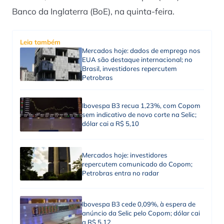
Banco da Inglaterra (BoE), na quinta-feira.
Leia também
Mercados hoje: dados de emprego nos
EUA são destaque internacional; no
Brasil, investidores repercutem
Petrobras
Ibovespa B3 recua 1,23%, com Copom
sem indicativo de novo corte na Selic;
dólar cai a R$ 5,10
Mercados hoje: investidores
repercutem comunicado do Copom;
Petrobras entra no radar
Ibovespa B3 cede 0,09%, à espera de
anúncio da Selic pelo Copom; dólar cai
a R$ 5,12