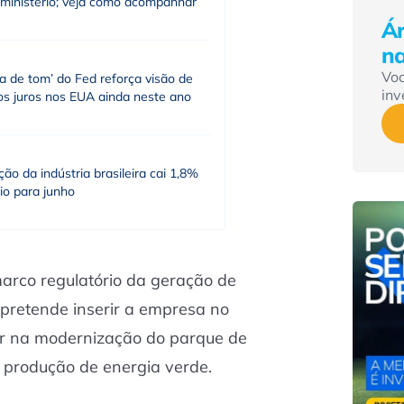
 ministério; veja como acompanhar
Ár
n
Vo
a de tom’ do Fed reforça visão de
inv
os juros nos EUA ainda neste ano
ão da indústria brasileira cai 1,8%
io para junho
arco regulatório da geração de
e pretende inserir a empresa no
tir na modernização do parque de
a produção de energia verde.