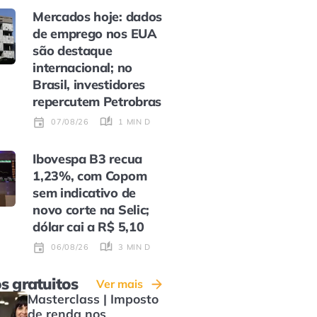
Mercados hoje: dados
de emprego nos EUA
são destaque
internacional; no
Brasil, investidores
repercutem Petrobras
1 MIN DE LEITURA
07/08/26
Ibovespa B3 recua
1,23%, com Copom
sem indicativo de
novo corte na Selic;
dólar cai a R$ 5,10
3 MIN DE LEITURA
06/08/26
s gratuitos
Ver mais
Masterclass | Imposto
de renda nos