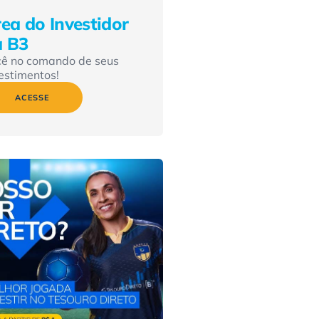
ea do Investidor
a B3
cê no comando de seus
estimentos!
ACESSE