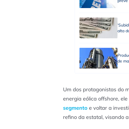
prevê
‘Subid
alta d
Produç
de ma
Um dos protagonistas do m
energia eólica offshore, el
segmento
e voltar a inves
refino da estatal, visando 