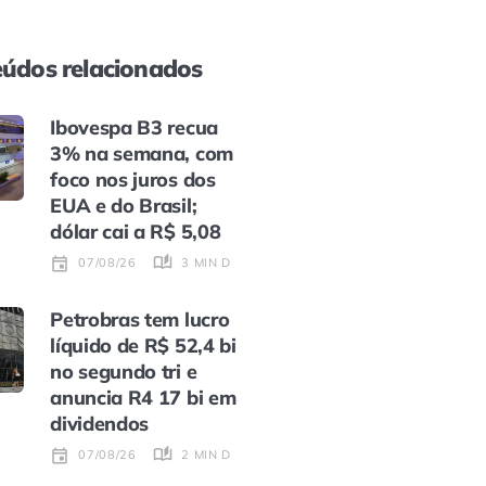
údos relacionados
Ibovespa B3 recua
3% na semana, com
foco nos juros dos
EUA e do Brasil;
dólar cai a R$ 5,08
3 MIN DE LEITURA
07/08/26
Petrobras tem lucro
líquido de R$ 52,4 bi
no segundo tri e
anuncia R4 17 bi em
dividendos
2 MIN DE LEITURA
07/08/26