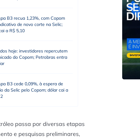
spa B3 recua 1,23%, com Copom
dicativo de novo corte na Selic;
cai a R$ 5,10
dos hoje: investidores repercutem
icado do Copom; Petrobras entra
dar
spa B3 cede 0,09%, à espera de
o da Selic pelo Copom; dólar cai a
12
tróleo passa por diversas etapas
to e pesquisas preliminares,