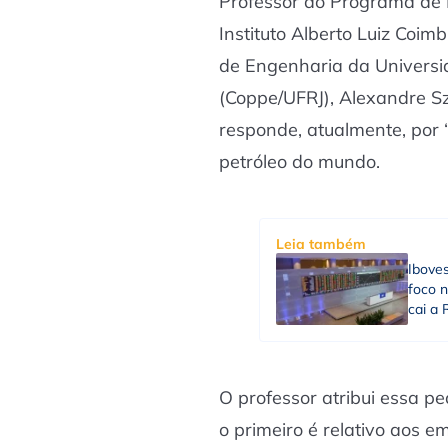
Professor do Programa de 
Instituto Alberto Luiz Coi
de Engenharia da Universid
(Coppe/UFRJ), Alexandre S
responde, atualmente, por
petróleo do mundo.
Leia também
Ibove
foco n
cai a 
O professor atribui essa pe
o primeiro é relativo aos 