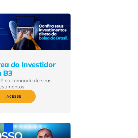
ea do Investidor
a B3
cê no comando de seus
estimentos!
ACESSE