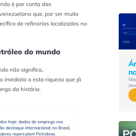
undo é por conta das
 venezuelano que, por ser muito
cífico de refinarias localizadas no
etróleo do mundo
Ár
do não significa,
n
o imediato a esta riqueza que já
Vo
inv
ngo da história.
dos hoje: dados de emprego nos
o destaque internacional; no Brasil,
tidores repercutem Petrobras