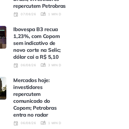
repercutem Petrobras
1 MIN DE LEITURA
07/08/26
Ibovespa B3 recua
1,23%, com Copom
sem indicativo de
novo corte na Selic;
dólar cai a R$ 5,10
3 MIN DE LEITURA
06/08/26
Mercados hoje:
investidores
repercutem
comunicado do
Copom; Petrobras
entra no radar
1 MIN DE LEITURA
06/08/26