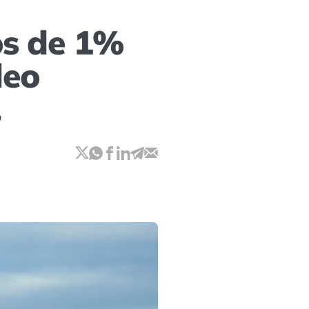
os de 1%
leo
o