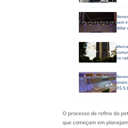
Ibove
sem in
dólar 
Merca
comun
no ra
Ibove
anúnci
R$ 5,
O processo de refino do pe
que começam em planejamen