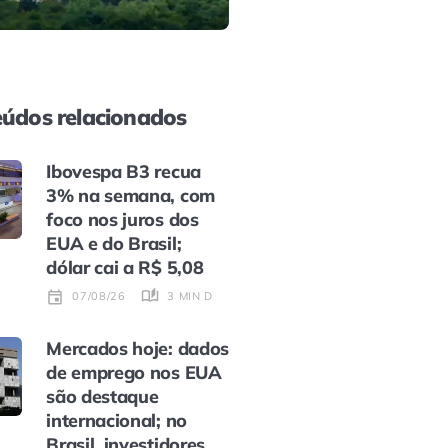
údos relacionados
Ibovespa B3 recua
3% na semana, com
foco nos juros dos
EUA e do Brasil;
dólar cai a R$ 5,08
3 MIN DE LEITURA
07/08/26
Mercados hoje: dados
de emprego nos EUA
são destaque
internacional; no
Brasil, investidores