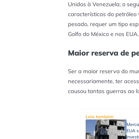
Unidos à Venezuela; o seg
características do petróleo
pesado, requer um tipo espe
Golfo do México e nos EUA.
Maior reserva de p
Ser a maior reserva do mun
necessariamente, ter acess
causou tantas guerras ao lo
Leia também
Merca
EUA sã
inves