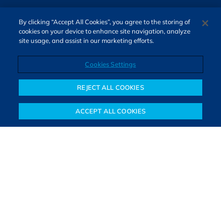
By clicking “Accept All Cookies”, you agree to the storing of
cookies on your device to enhance site navigation, analyze
site usage, and assist in our marketing efforts.
Cookies Settings
Direitos autorais © 2026. Todos os direitos reservados.
O Bora Investir, site de notícias e educação financeira da B3,
REJECT ALL COOKIES
oferece notícias e conteúdos especializados sobre o mercado
financeiro e diversos tipos de investimentos. Com redação
ACCEPT ALL COOKIES
composta por especialistas, o site proporciona aprendizado
Notícias
Colunistas
Objetivos financeiros
Investimentos
Mais
sólido e confiável, além de artigos de parceiros que ampliam
conhecimentos financeiros para todos os brasileiros.
SAIBA MAIS
PARA VOCÊ COMEÇAR